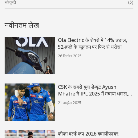
संस्कृति
(5)
नवीनतम लेख
Ola Electric के शेयरों में 14% उछाल,
52‑हफ्ते के न्यूनतम पर फिर से भरोसा
26 सितंबर 2025
CSK के सबसे युवा डेब्यूंट Ayush
Mhatre ने IPL 2025 में मचाया धमाल,
भाई की आंखें हो गईं नम
21 अप्रैल 2025
फीफा वर्ल्ड कप 2026 क्वालीफायर: