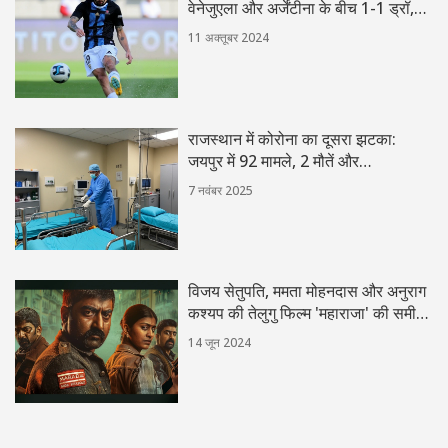
वेनेजुएला और अर्जेंटीना के बीच 1-1 ड्रॉ,
लियोनेल मेसी की शानदार वापसी
11 अक्तूबर 2024
राजस्थान में कोरोना का दूसरा झटका:
जयपुर में 92 मामले, 2 मौतें और
आपातकालीन बैठक
7 नवंबर 2025
विजय सेतुपति, ममता मोहनदास और अनुराग
कश्यप की तेलुगु फिल्म 'महाराजा' की समीक्षा
और रेटिंग
14 जून 2024