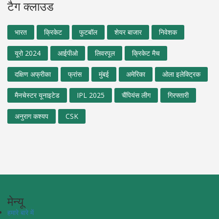
टैग क्लाउड
भारत
क्रिकेट
फुटबॉल
शेयर बाजार
निवेशक
यूरो 2024
आईपीओ
लिवरपूल
क्रिकेट मैच
दक्षिण अफ्रीका
फ्रांस
मुंबई
अमेरिका
ओला इलेक्ट्रिक
मैनचेस्टर यूनाइटेड
IPL 2025
चैंपियंस लीग
गिरफ्तारी
अनुराग कश्यप
CSK
मेन्यू
हमारे बारे में