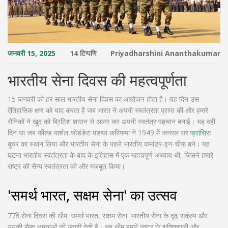
जनवरी 15, 2025
14 टिप्पणि
Priyadharshini Ananthakumar
भारतीय सेना दिवस की महत्वपूर्णता
15 जनवरी को हर साल भारतीय सेना दिवस का आयोजन होता है। यह दिन उस
ऐतिहासिक क्षण को याद करता है जब भारत ने अपनी स्वतंत्रता प्राप्त की और हमारे
सैनिकों ने खुद को ब्रिटिश शासन से अलग कर अपनी स्वतंत्र पहचान बनाई। यह वही
दिन था जब फील्ड मार्शल कोडंडेरा मडप्पा करियप्पा ने 1949 में जनरल सर
फ्रांस
िस
बुचर का स्थान लिया और भारतीय सेना के पहले भारतीय कमांडर-इन-चीफ बने। यह
घटना भारतीय स्वतंत्रता के बाद के इतिहास में एक महत्वपूर्ण अध्याय थी, जिसने हमारे
राष्ट्र की सैन्य स्वतंत्रता को और मजबूत किया।
'समर्थ भारत, सक्षम सेना' का उत्सव
77वें सेना दिवस की थीम 'समर्थ भारत, सक्षम सेना' भारतीय सेना के दृढ़ सकंल्प और
उनकी सैन्य क्षमताओं की गवाही देती है। यह थीम हमारे राष्ट्र के शक्तिशाली और