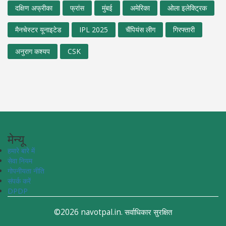
दक्षिण अफ्रीका
फ्रांस
मुंबई
अमेरिका
ओला इलेक्ट्रिक
मैनचेस्टर यूनाइटेड
IPL 2025
चैंपियंस लीग
गिरफ्तारी
अनुराग कश्यप
CSK
मेन्यू
हमारे बारे में
सेवा नियम
गोपनीयता नीति
संपर्क करें
DPDP
©2026 navotpal.in. सर्वाधिकार सुरक्षित