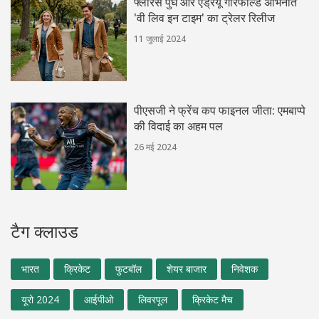
फ्लॉरेंस पुघ और एंड्रयू गारफील्ड अभिनीत
'वी लिव इन टाइम' का ट्रेलर रिलीज
11 जुलाई 2024
पीएसजी ने फ्रेंच कप फाइनल जीता: एमबाप्पे
की विदाई का अहम पल
26 मई 2024
टैग क्लाउड
भारत
क्रिकेट
फुटबॉल
शेयर बाजार
निवेशक
यूरो 2024
आईपीओ
लिवरपूल
क्रिकेट मैच