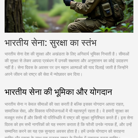
भारतीय सेना: सुरक्षा का स्तंभ
भारतीय सेना देश की सुरक्षा और अखंडता के लिए अनिवार्य भूमिका निभाती है। सीमाओं
की सुरक्षा से लेकर आपदा प्रबंधन में उनकी सक्षमता और अनुशासन का कोई उदाहरण
नहीं है। सेना दिवस के अवसर पर उन महान आत्माओं की याद दिलाई जाती है जिन्होंने
अपने जीवन को राष्ट्र की सेवा में न्योछावर कर दिया।
भारतीय सेना की भूमिका और योगदान
भारतीय सेना न केवल सीमाओं की रक्षा करती है बल्कि इसका योगदान आपदा राहत,
सामाजिक सेवा, और विकास परियोजनाओं में भी महत्वपूर्ण रहता है। वे हमारी सुरक्षा का
मजबूत स्तंभ हैं और किसी भी परिस्थिति में राष्ट्र की सुरक्षा सुनिश्चित करते हैं। इस सेना
दिवस को हम सभी नागरिकों को यह स्मरण कराता है कि फौजी उनके नायक हैं, और उन्हें
सम्मानित करने का यह एक सुनहरा अवसर होता है। हमें उनके योगदान को सराहना
चाहिए और एकता के साथ एक मजबूत राष्ट्र के निर्माण में सहायक बनना चाहिए।