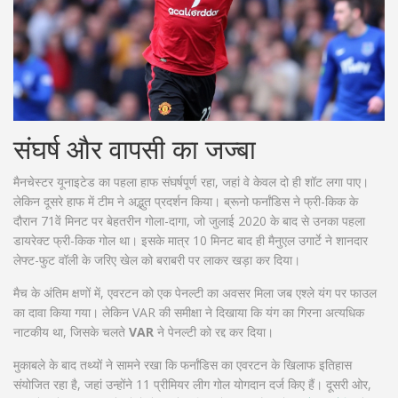
संघर्ष और वापसी का जज्बा
मैनचेस्टर यूनाइटेड का पहला हाफ संघर्षपूर्ण रहा, जहां वे केवल दो ही शॉट लगा पाए।
लेकिन दूसरे हाफ में टीम ने अद्भुत प्रदर्शन किया। ब्रूनो फर्नांडिस ने फ्री-किक के
दौरान 71वें मिनट पर बेहतरीन गोला-दागा, जो जुलाई 2020 के बाद से उनका पहला
डायरेक्ट फ्री-किक गोल था। इसके मात्र 10 मिनट बाद ही मैनुएल उगार्टे ने शानदार
लेफ्ट-फुट वॉली के जरिए खेल को बराबरी पर लाकर खड़ा कर दिया।
मैच के अंतिम क्षणों में, एवरटन को एक पेनल्टी का अवसर मिला जब एश्ले यंग पर फाउल
का दावा किया गया। लेकिन VAR की समीक्षा ने दिखाया कि यंग का गिरना अत्यधिक
नाटकीय था, जिसके चलते
VAR
ने पेनल्टी को रद्द कर दिया।
मुकाबले के बाद तथ्यों ने सामने रखा कि फर्नांडिस का एवरटन के खिलाफ इतिहास
संयोजित रहा है, जहां उन्होंने 11 प्रीमियर लीग गोल योगदान दर्ज किए हैं। दूसरी ओर,