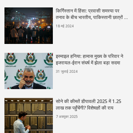
किर्गिस्तान में हिंसा: प्रवासी समस्या पर
तनाव के बीच भारतीय, पाकिस्तानी छात्रों के
हॉस्टल निशाना
18 मई 2024
इस्माइल हनिया: हामास मुख्य के परिवार ने
इजरायल-ईरान संघर्ष में झेला बड़ा सदमा
31 जुलाई 2024
सोने की कीमतें डीपावली 2025 में 1.25
लाख तक पहुँचेंगी? विशेषज्ञों की राय
7 अक्तूबर 2025