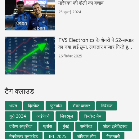
मारेस्का की शैली का बचाव
25 जुलाई 2024
TVS Electronics के शेयरों ने 52‑सप्ताह
का नया हाई छूया, लगातार बाजार गिरते हुए
भी
26 सितंबर 2025
टैग क्लाउड
भारत
क्रिकेट
फुटबॉल
शेयर बाजार
निवेशक
यूरो 2024
आईपीओ
लिवरपूल
क्रिकेट मैच
दक्षिण अफ्रीका
फ्रांस
मुंबई
अमेरिका
ओला इलेक्ट्रिक
मैनचेस्टर यूनाइटेड
IPL 2025
चैंपियंस लीग
गिरफ्तारी