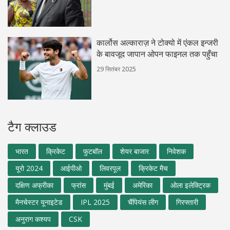
कार्लोस अल्काराज़ ने टोक्यो में एंकल इन्जरी
के बावजूद जापान ओपन फाइनल तक पहुँचा
29 सितंबर 2025
टैग क्लाउड
भारत
क्रिकेट
फुटबॉल
शेयर बाजार
निवेशक
यूरो 2024
आईपीओ
लिवरपूल
क्रिकेट मैच
दक्षिण अफ्रीका
फ्रांस
मुंबई
अमेरिका
ओला इलेक्ट्रिक
मैनचेस्टर यूनाइटेड
IPL 2025
चैंपियंस लीग
गिरफ्तारी
अनुराग कश्यप
CSK