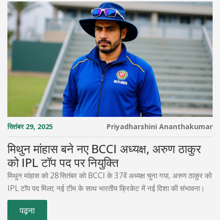
सितंबर 29, 2025
Priyadharshini Ananthakumar
मिथुन मांहास बने नए BCCI अध्यक्ष, अरुण ठाकुर
को IPL टॉप पद पर नियुक्ति
मिथुन मांहास को 28 सितंबर को BCCI के 37वें अध्यक्ष चुना गया, अरुण ठाकुर को
IPL टॉप पद मिला; नई टीम के साथ भारतीय क्रिकेट में नई दिशा की संभावना।
पढ़ना