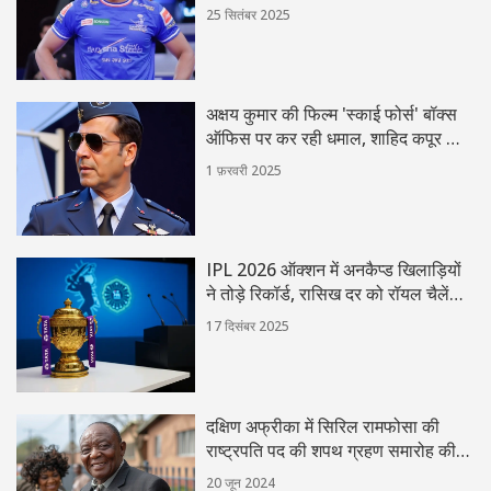
25 सितंबर 2025
अक्षय कुमार की फिल्म 'स्काई फोर्स' बॉक्स
ऑफिस पर कर रही धमाल, शाहिद कपूर की
'देवा' से टक्कर के बावजूद मजबूत
1 फ़रवरी 2025
IPL 2026 ऑक्शन में अनकैप्ड खिलाड़ियों
ने तोड़े रिकॉर्ड, रासिख दर को रॉयल चैलेंजर्स
ने खरीदा ₹6 करोड़ में
17 दिसंबर 2025
दक्षिण अफ्रीका में सिरिल रामफोसा की
राष्ट्रपति पद की शपथ ग्रहण समारोह की
तैयारियाँ
20 जून 2024