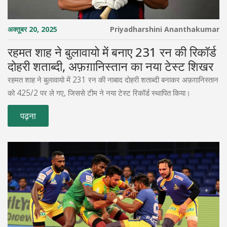
अक्तूबर 20, 2025
Priyadharshini Ananthakumar
रहमत शाह ने बुलावायो में बनाए 231 रन की रिकॉर्ड
दोहरी शताब्दी, अफ़ग़ानिस्तान का नया टेस्ट शिखर
रहमत शाह ने बुलावायो में 231 रन की नाबाद दोहरी शताब्दी बनाकर अफ़ग़ानिस्तान
को 425/2 पर ले गए, जिससे टीम ने नया टेस्ट रिकॉर्ड स्थापित किया।
पढ़ना