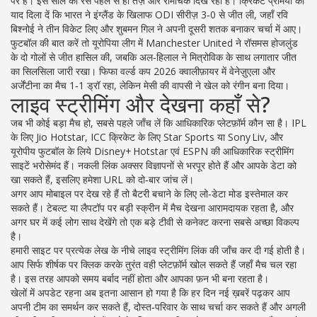
पर हैं। इस साल की रेस पहले से ही तेज़ और रोमांचक दिख रही है। क्रिकेट प्रेमियों को
याद दिला दें कि भारत ने इंग्लैंड के खिलाफ ODI सीरीज़ 3‑0 से जीत ली, जहाँ रवि
बिश्नोई ने तीन विकेट लिए और शुबमन गिल ने अपनी दूसरी शतक बनाकर चर्चा में आए।
फुटबॉल की बात करें तो यूरोपिया लीग में Manchester United ने रॉसमस होजलुंड
के दो गोलों से जीत हासिल की, जबकि अल‑हिलाल ने मित्रोविक के साथ लगातार जीत
का सिलसिला जारी रखा। फिफा वर्ल्ड कप 2026 क्वालीफ़ायर में वेनेज़ुएला और
अर्जेंटीना का मैच 1‑1 ड्रॉ रहा, लेकिन मेसी की वापसी ने खेल को रंगीन बना दिया।
लाइव स्ट्रीमिंग और देखना कहाँ से?
जब भी कोई बड़ा मैच हो, सबसे पहले जाँच लें कि आधिकारिक प्लेटफ़ॉर्म कौन सा है। IPL
के लिए Jio Hotstar, ICC क्रिकेट के लिए Star Sports या Sony Liv, और
यूरोपीय फुटबॉल के लिये Disney+ Hotstar एवं ESPN की आधिकारिक स्ट्रीमिंग
साइटें भरोसेमंद हैं। नकली लिंक अक्सर विज्ञापनों से भरपूर होते हैं और आपके डेटा को
खा सकते हैं, इसलिए हमेशा URL को दो‑बार जांच लें।
अगर आप मोबाइल पर देख रहे हैं तो बैटरी बचाने के लिए लो‑डेटा मोड इस्तेमाल कर
सकते हैं। टेबल्ट या लैपटॉप पर बड़ी स्क्रीन में मैच देखना आरामदायक रहता है, और
अगर घर में कई लोग साथ देखेंगे तो एक बड़े टीवी से कनेक्ट करना सबसे अच्छा विकल्प
है।
हमारी साइट पर प्रत्येक लेख के नीचे लाइव स्ट्रीमिंग लिंक की जाँच कर दी गई होती है।
आप सिर्फ शीर्षक पर क्लिक करके तुरंत वही प्लेटफ़ॉर्म खोल सकते हैं जहाँ मैच चल रहा
है। इस तरह आपको समय बर्बाद नहीं होता और आपका फ़न भी बना रहता है।
खेलों में अपडेट रहना अब इतना आसान हो गया है कि हर दिन नई ख़बरें पढ़कर आप
अपनी टीम का समर्थन कर सकते हैं, दोस्त‑परिवार के साथ चर्चा कर सकते हैं और अगली