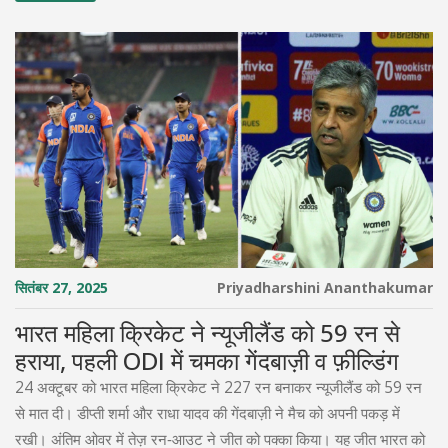
सितंबर 27, 2025
Priyadharshini Ananthakumar
भारत महिला क्रिकेट ने न्यूजीलैंड को 59 रन से
हराया, पहली ODI में चमका गेंदबाज़ी व फ़ील्डिंग
24 अक्टूबर को भारत महिला क्रिकेट ने 227 रन बनाकर न्यूजीलैंड को 59 रन
से मात दी। डीप्ती शर्मा और राधा यादव की गेंदबाज़ी ने मैच को अपनी पकड़ में
रखी। अंतिम ओवर में तेज़ रन‑आउट ने जीत को पक्का किया। यह जीत भारत को