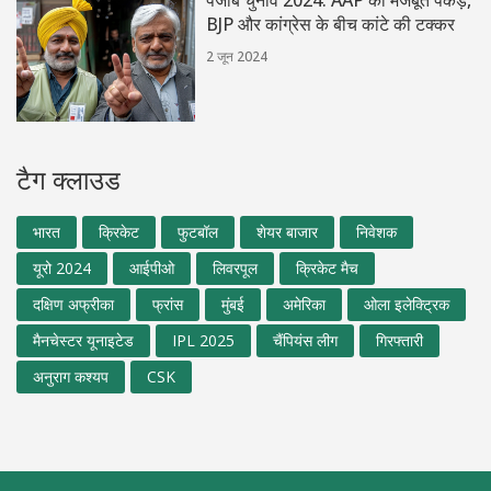
BJP और कांग्रेस के बीच कांटे की टक्कर
2 जून 2024
टैग क्लाउड
भारत
क्रिकेट
फुटबॉल
शेयर बाजार
निवेशक
यूरो 2024
आईपीओ
लिवरपूल
क्रिकेट मैच
दक्षिण अफ्रीका
फ्रांस
मुंबई
अमेरिका
ओला इलेक्ट्रिक
मैनचेस्टर यूनाइटेड
IPL 2025
चैंपियंस लीग
गिरफ्तारी
अनुराग कश्यप
CSK