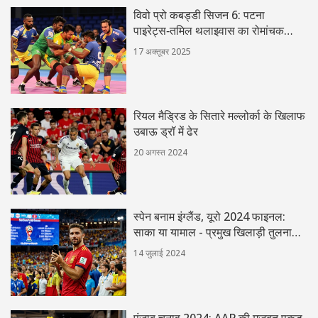
विवो प्रो कबड्डी सिजन 6: पटना
पाइरेट्स‑तमिल थलाइवास का रोमांचक
35‑35 ड्रा
17 अक्तूबर 2025
रियल मैड्रिड के सितारे मल्लोर्का के खिलाफ
उबाऊ ड्रॉ में ढेर
20 अगस्त 2024
स्पेन बनाम इंग्लैंड, यूरो 2024 फाइनल:
साका या यामाल - प्रमुख खिलाड़ी तुलना
और मुकाबले
14 जुलाई 2024
पंजाब चुनाव 2024: AAP की मजबूत पकड़,