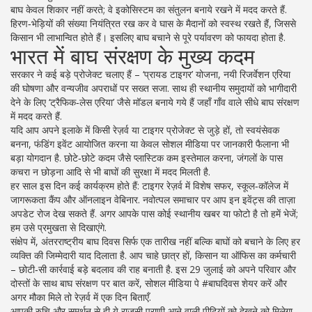
बाघ केवल शिकार नहीं करते; वे इकोसिस्टम का संतुलन बनाये रखने में मदद करते हैं.
हिरण‑भेड़ियों की संख्या नियंत्रित रख कर वे घास के मैदानों को स्वस्थ रखते हैं, जिससे
किसान भी लाभान्वित होते हैं। इसलिए बाघ बचाने से पूरे पर्यावरण को फायदा होता है.
भारत में बाघ संरक्षण के मुख्य कदम
सरकार ने कई बड़े प्रोजेक्ट चलाए हैं – ‘प्रायड टाइगर’ योजना, नयी रिजर्वेशन एरिया
की घोषणा और वन्यजीव अपराधों पर सख्त सजा. साथ ही स्थानीय समुदायों को भागीदारी
देने के लिए ‘ट्रैफिक‑लेस एरिया’ जैसे मॉडल बनाये गये हैं जहाँ गाँव वाले सीधे बाघ संरक्षण
में मदद करते हैं.
यदि आप अपने इलाके में किसी रेज़र्व या टाइगर प्रोजेक्ट से जुड़े हों, तो स्वयंसेवक
बनना, फंडिंग इवेंट आयोजित करना या केवल सोशल मीडिया पर जानकारी फैलाना भी
बड़ा योगदान है. छोटे‑छोटे कदम जैसे प्लास्टिक कम इस्तेमाल करना, जंगलों के पास
कचरा न छोड़ना आदि से भी बाघों की सुरक्षा में मदद मिलती है.
हर साल इस दिन कई कार्यक्रम होते हैं: टाइगर रेज़र्व में विशेष सफर, स्कूल‑कॉलेज में
जागरूकता कैंप और ऑनलाइन वेबिनार. नवोत्पल समाचार पर आप इन इवेंट्स की ताज़ा
अपडेट रोज देख सकते हैं. अगर आपके पास कोई स्थानीय खबर या फोटो है तो हमें भेजें;
हम उसे प्रमुखता से दिखाएंगे.
संक्षेप में, अंतरराष्ट्रीय बाघ दिवस सिर्फ एक तारीख नहीं बल्कि बाघों को बचाने के लिए हर
व्यक्ति की जिम्मेदारी याद दिलाता है. आप चाहे छात्र हों, किसान या ऑफिस का कर्मचारी
– छोटी‑सी कार्रवाई बड़े बदलाव की राह बनाती है. इस 29 जुलाई को अपने परिवार और
दोस्तों के साथ बाघ संरक्षण पर बात करें, सोशल मीडिया पे #बाघदिवस शेयर करें और
अगर मौका मिले तो रेज़र्व में एक दिन बिताएँ.
आपकी रुचि और समर्थन से ही ये राजसी प्राणी आने वाली पीढ़ियों को देखने को मिलेगा.