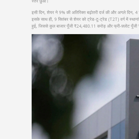
स्तर छुआ।
इसी दिन, शेयर ने 9% की अतिरिक्त बढ़ोतरी दर्ज की और अगले दिन, 4
इसके साथ ही, 9 सितंबर से शेयर को ट्रेड‑टू‑ट्रेड (T2T) वर्ग में स्थ
हुई, जिससे कुल बाजार पूँजी ₹24,480.11 करोड़ और फ्री‑फ़्लोट पूँ