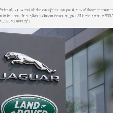
 सितंबर को, 71.24 रुपये की सीमा तक पहुँच कर, एक हफ्ते में 21% की गिरावट का सामना क
ानांतरित किया गया, जिससे ट्रेडिंग में अतिरिक्त निगरानी लागू हुई। 25 सितंबर तक कीमत ₹55.
जी ₹5,586.92 करोड़ रही।