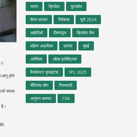
भारत
क्रिकेट
फुटबॉल
शेयर बाजार
निवेशक
यूरो 2024
आईपीओ
लिवरपूल
क्रिकेट मैच
दक्षिण अफ्रीका
फ्रांस
मुंबई
अमेरिका
ओला इलेक्ट्रिक
थे:
मैनचेस्टर यूनाइटेड
IPL 2025
 लागू होने
चैंपियंस लीग
गिरफ्तारी
्जा घनत्व
अनुराग कश्यप
CSK
 है।
 और