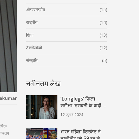
अंतरराष्ट्रीय
(15)
राष्ट्रीय
(14)
शिक्षा
(13)
टेक्नोलॉजी
(12)
संस्कृति
(5)
नवीनतम लेख
hakumar
‘Longlegs’ फिल्म
समीक्षा: डरावनी के वादों पर
खरी नहीं उतरी, लेकिन
12 जुलाई 2024
फिर भी दिलचस्प अनुभव
्षिक
भारत महिला क्रिकेट ने
उच्चतम
न्यूजीलैंड को 59 रन से