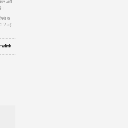
 शेयर अभी
है।
ियों के
मी तिमाही
malink