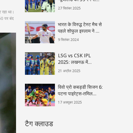
हराया, पहली ODI में
27 सितंबर 2025
र रहा था।
चमका गेंदबाज़ी व फ़ील्डिंग
50 पर बंद
भारत के विरुद्ध टेस्ट मैच से
पहले शोफुल इस्लाम ने दी
चेतावनी, पाकिस्तान पर हुई
9 सितंबर 2024
जीत का दिया हवाला
LSG vs CSK IPL
2025: लखनऊ में
टकराएंगे सुपर जायंट्स और
21 अप्रैल 2025
सुपर किंग्स, कहां देखें
Live Streaming
विवो प्रो कबड्डी सिजन 6:
पटना पाइरेट्स‑तमिल
थलाइवास का रोमांचक
17 अक्तूबर 2025
35‑35 ड्रा
टैग क्लाउड