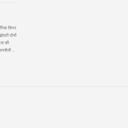
 यॅनिक सिनर
ेदारी दोनों
्टता की
जीवनशैली को