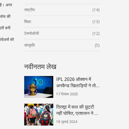
ी है। अगर
राष्ट्रीय
(14)
लांच की
शिक्षा
(13)
दारी बनी
टेक्नोलॉजी
(12)
ॉलोअर्स को
संस्कृति
(5)
नवीनतम लेख
IPL 2026 ऑक्शन में
अनकैप्ड खिलाड़ियों ने तोड़े
रिकॉर्ड, रासिख दर को
17 दिसंबर 2025
रॉयल चैलेंजर्स ने खरीदा ₹6
करोड़ में
त्रिशूर में कल की छुट्टी
नहीं घोषित, प्रशासन ने दी
सफाई
18 जुलाई 2024