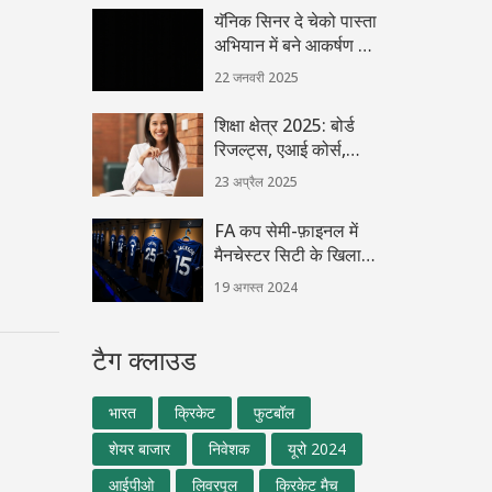
यॅनिक सिनर दे चेको पास्ता
अभियान में बने आकर्षण का
केंद्र
22 जनवरी 2025
शिक्षा क्षेत्र 2025: बोर्ड
रिजल्ट्स, एआई कोर्स,
रिकॉर्ड प्लेसमेंट और बजट
23 अप्रैल 2025
की बड़ी घोषणाएं
FA कप सेमी-फ़ाइनल में
मैनचेस्टर सिटी के खिलाफ
घोषित चेल्सी की लाइन-अप
19 अगस्त 2024
टैग क्लाउड
भारत
क्रिकेट
फुटबॉल
शेयर बाजार
निवेशक
यूरो 2024
आईपीओ
लिवरपूल
क्रिकेट मैच