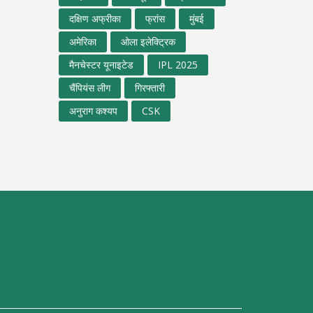
दक्षिण अफ्रीका
फ्रांस
मुंबई
अमेरिका
ओला इलेक्ट्रिक
मैनचेस्टर यूनाइटेड
IPL 2025
चैंपियंस लीग
गिरफ्तारी
अनुराग कश्यप
CSK