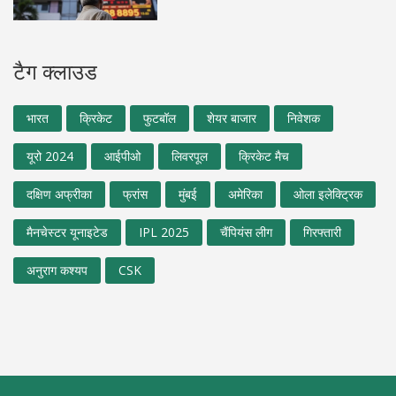
टैग क्लाउड
भारत
क्रिकेट
फुटबॉल
शेयर बाजार
निवेशक
यूरो 2024
आईपीओ
लिवरपूल
क्रिकेट मैच
दक्षिण अफ्रीका
फ्रांस
मुंबई
अमेरिका
ओला इलेक्ट्रिक
मैनचेस्टर यूनाइटेड
IPL 2025
चैंपियंस लीग
गिरफ्तारी
अनुराग कश्यप
CSK