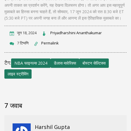
अपनी ताकत का प्रदर्शन करेंगे, यह देखना दिलचस्प होगा। तो अगर आप इस महत्वूपूर्ण
मुकाबले का हिस्सा बनना चाहते हैं, तो सोमवार, 17 जून 2024 को रात 8:30 बजे ET
(5:30 बजे PT) पर अपनी जगह बना लें और आनन्द लें इस ऐतिहासिक मुकाबले का।
जून 18, 2024
Priyadharshini Ananthakumar
7 टिप्पणि
Permalink
टैग:
NBA फाइनल्स 2024
डैलास मावेरिक्स
बोस्टन सेल्टिक्स
लाइव स्ट्रीमिंग
7 जवाब
Harshil Gupta