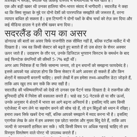
विशेषज्ञों ने सराहा, क्योंकि यह आँकड़े वास्तव में संभावनाओं से मेल खाते हैं।
एक और बड़ी खबर थी उनका हालिया चीन‑भारत संवाद में भागीदारी। सदरलैंड ने कहा
था कि सिमा सुरक्षा के मुद्दे पर दोनो देशों को पारस्परिक समझौते की जरूरत है, वरना
व्यापार बाधित हो सकता है। इस टिप्पणी ने दोनों पक्षों के बीच चर्चा को तेज़ कर दिया और
कई मीडिया हाउस ने इसे शीर्ष खबर बना दिया।
सदरलैंड की राय का असर
डोनाल्ड की बातों का असर सिर्फ राजनीति तक सीमित नहीं है, बल्कि स्टॉक मार्केट में भी
दिखता है। जब वह किसी सेक्टर को बढ़ते हुए बताते हैं तो उस क्षेत्र के शेयर अक्सर
ऊपर जाते हैं। उदाहरण के तौर पर, उनके डिजिटल भुगतान सिस्टम के समर्थन के बाद
कई फिनटेक कंपनियों की कीमतें 5-7% बढ़ी थीं।
अगर आप निवेशक हैं या सिर्फ सामान्य जनता, तो इन बयानों को समझना फायदेमंद है।
इससे आपको यह अंदाज़ा होगा कि किस सेक्टर में आगे अवसर हो सकते हैं और किन
क्षेत्रों में सावधानी बरतनी चाहिए। हमारे लेखों में हम हमेशा तथ्य‑आधारित डेटा जोड़ते हैं,
ताकि आप खुद तय कर सकें कि क्या सही है।
सदरलैंड की भविष्यवाणियों को देखें तो उनका एक पैटर्न साफ़ दिखता है: वे तकनीक और
बुनियादी ढाँचे में निवेश की वकालत करते हैं। चाहे वह 5G नेटवर्क हो या सौर ऊर्जा,
उनके अनुसार ये क्षेत्रों में भारत का आगे बढ़ना अनिवार्य है। इसलिए यदि आप किसी
प्रोजेक्ट में भाग लेने या सहयोग करने की सोच रहे हैं, तो इन बिंदुओं को ध्यान में रखिए।
हमारा लक्ष्य सिर्फ खबरें देना नहीं, बल्कि आपको समझाने में मदद करना भी है। इसलिए
प्रत्येक लेख के अंत में हम अक्सर एक छोटा सारांश और मुख्य बिंदु देते हैं, ताकि आप
जल्दी से जानकारी हासिल कर सकें। यदि किसी विषय पर अधिक गहराई चाहिए तो हम
विस्तृत विश्लेषण वाले पोस्ट भी उपलब्ध कराते हैं।