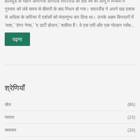
हॉलीवुड के महान अभिनेता डोनाल्ड सदरलैंड का 88 वर्ष की आयु में मियामी में
गुरुवार को लंबे समय से बीमारी के बाद निधन हो गया। सदरलैंड ने अपने छह दशक
से अधिक के करियर में दर्शकों को मंत्रमुग्ध कर दिया था। उनके अहम किरदारों में
'माश,' 'हंगर गेम्स,' 'द डर्टी डोज़न,' शामिल हैं। वे एक एमी और एक गोल्डन ग्लोब
पुरस्कार भी जीत चुके थे।
पढ़ना
श्रेणियाँ
खेल
(86)
व्यापार
(23)
समाचार
(20)