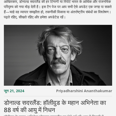
आखिरकार, डोनाल्ड सदरलैंड की हर टिप्पणी या रिपोर्ट भारत के आर्थिक और राजनयिक
परिदृश्य को नया मोड़ देती है। इस टैग पेज पर आप सभी ऐसे अपडेट एक जगह पा सकते
हैं—चाहे वह व्यापार समझौता हो, तकनीकी विकास या अंतर्राष्ट्रीय संबंधों का विश्लेषण।
पढ़ते रहिए, सीखते रहिए और हमेशा अपडेटेड रहें।
जून 21, 2024
Priyadharshini Ananthakumar
डोनाल्ड सदरलैंड: हॉलीवुड के महान अभिनेता का
88 वर्ष की आयु में निधन