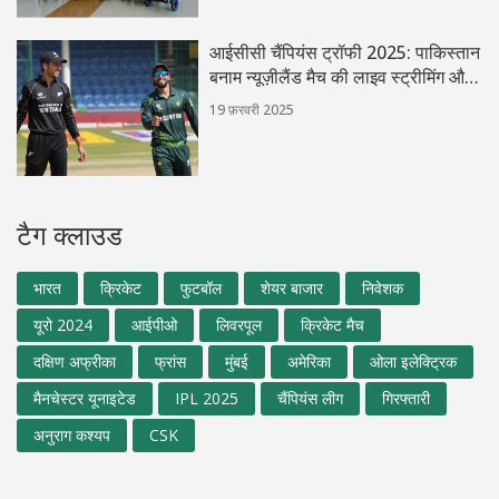
आईसीसी चैंपियंस ट्रॉफी 2025: पाकिस्तान
बनाम न्यूज़ीलैंड मैच की लाइव स्ट्रीमिंग और
प्रसारण की जानकारी
19 फ़रवरी 2025
टैग क्लाउड
भारत
क्रिकेट
फुटबॉल
शेयर बाजार
निवेशक
यूरो 2024
आईपीओ
लिवरपूल
क्रिकेट मैच
दक्षिण अफ्रीका
फ्रांस
मुंबई
अमेरिका
ओला इलेक्ट्रिक
मैनचेस्टर यूनाइटेड
IPL 2025
चैंपियंस लीग
गिरफ्तारी
अनुराग कश्यप
CSK