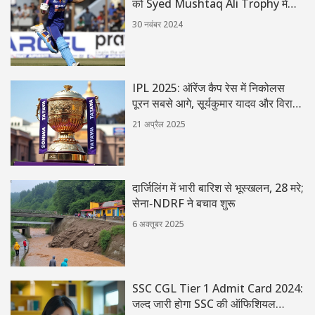
को Syed Mushtaq Ali Trophy में
दिलाई अद्वितीय जीत
30 नवंबर 2024
IPL 2025: ऑरेंज कैप रेस में निकोलस
पूरन सबसे आगे, सूर्यकुमार यादव और विराट
कोहली ने बढ़ाई टक्कर
21 अप्रैल 2025
दार्जिलिंग में भारी बारिश से भूस्खलन, 28 मरे;
सेना‑NDRF ने बचाव शुरू
6 अक्तूबर 2025
SSC CGL Tier 1 Admit Card 2024:
जल्द जारी होगा SSC की ऑफिशियल