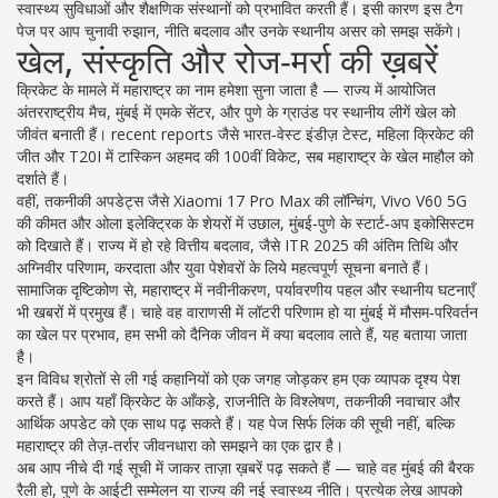
स्वास्थ्य सुविधाओं और शैक्षणिक संस्थानों को प्रभावित करती हैं। इसी कारण इस टैग
पेज पर आप चुनावी रुझान, नीति बदलाव और उनके स्थानीय असर को समझ सकेंगे।
खेल, संस्कृति और रोज‑मर्रा की ख़बरें
क्रिकेट के मामले में महाराष्ट्र का नाम हमेशा सुना जाता है — राज्य में आयोजित
अंतरराष्ट्रीय मैच, मुंबई में एमके सेंटर, और पुणे के ग्राउंड पर स्थानीय लीगें खेल को
जीवंत बनाती हैं। recent reports जैसे भारत‑वेस्ट इंडीज़ टेस्ट, महिला क्रिकेट की
जीत और T20I में टास्किन अहमद की 100वीं विकेट, सब महाराष्ट्र के खेल माहौल को
दर्शाते हैं।
वहीं, तकनीकी अपडेट्स जैसे Xiaomi 17 Pro Max की लॉन्चिंग, Vivo V60 5G
की कीमत और ओला इलेक्ट्रिक के शेयरों में उछाल, मुंबई‑पुणे के स्टार्ट‑अप इकोसिस्टम
को दिखाते हैं। राज्य में हो रहे वित्तीय बदलाव, जैसे ITR 2025 की अंतिम तिथि और
अग्निवीर परिणाम, करदाता और युवा पेशेवरों के लिये महत्वपूर्ण सूचना बनाते हैं।
सामाजिक दृष्टिकोण से, महाराष्ट्र में नवीनीकरण, पर्यावरणीय पहल और स्थानीय घटनाएँ
भी खबरों में प्रमुख हैं। चाहे वह वाराणसी में लॉटरी परिणाम हो या मुंबई में मौसम‑परिवर्तन
का खेल पर प्रभाव, हम सभी को दैनिक जीवन में क्या बदलाव लाते हैं, यह बताया जाता
है।
इन विविध श्रोतों से ली गई कहानियों को एक जगह जोड़कर हम एक व्यापक दृश्य पेश
करते हैं। आप यहाँ क्रिकेट के आँकड़े, राजनीति के विश्लेषण, तकनीकी नवाचार और
आर्थिक अपडेट को एक साथ पढ़ सकते हैं। यह पेज सिर्फ लिंक की सूची नहीं, बल्कि
महाराष्ट्र की तेज़‑तर्रार जीवनधारा को समझने का एक द्वार है।
अब आप नीचे दी गई सूची में जाकर ताज़ा ख़बरें पढ़ सकते हैं — चाहे वह मुंबई की बैरक
रैली हो, पुणे के आईटी सम्मेलन या राज्य की नई स्वास्थ्य नीति। प्रत्येक लेख आपको