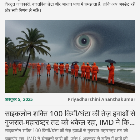
विस्तृत जानकारी, वास्तविक डेटा और आसान भाषा में समझाता है, ताकि आप अपडेट रहें
और सही निर्णय ले सकें।
अक्तूबर 5, 2025
Priyadharshini Ananthakumar
साइकलोन शक्ति 100 किमी/घंटा की तेज़ हवाओं से
गुजरात‑महाराष्ट्र तट को धकेल रहा, IMD ने किया
चेतावनी
साइकलोन शक्ति 100 किमी/घंटा की तेज़ हवाओं से गुजरात‑महाराष्ट्र तट को
झकझोर रहा, IMD ने चेतावनी जारी की, परंतु 6 अक्टूबर से शक्ति में कमी की