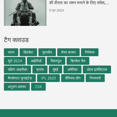
की वीरता का जश्न मनाने के लिए संदेश,
उद्धरण और छवियाँ
9 जून 2024
टैग क्लाउड
भारत
क्रिकेट
फुटबॉल
शेयर बाजार
निवेशक
यूरो 2024
आईपीओ
लिवरपूल
क्रिकेट मैच
दक्षिण अफ्रीका
फ्रांस
मुंबई
अमेरिका
ओला इलेक्ट्रिक
मैनचेस्टर यूनाइटेड
IPL 2025
चैंपियंस लीग
गिरफ्तारी
अनुराग कश्यप
CSK