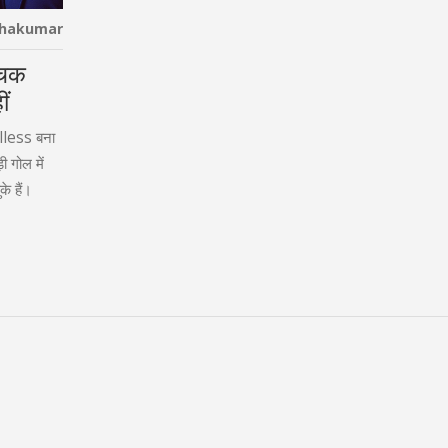
thakumar
ंचक
ीं
alless बना
ी गोल में
के हैं।