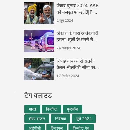
पंजाब चुनाव 2024: AAP
की मजबूत पकड़, BJP और
कांग्रेस के बीच कांटे की
2 जून 2024
टक्कर
अंकारा के पास आतंकवादी
हमला: तुर्की के मंत्री ने
बताया हादसे का
24 अक्तूबर 2024
ह्रदयविदारक विवरण
निपाह वायरस से सतर्क:
केरल-नीलगिरी सीमा पर
यात्रियों की कड़ी जाँच
17 सितंबर 2024
टैग क्लाउड
भारत
क्रिकेट
फुटबॉल
शेयर बाजार
निवेशक
यूरो 2024
आईपीओ
लिवरपूल
क्रिकेट मैच