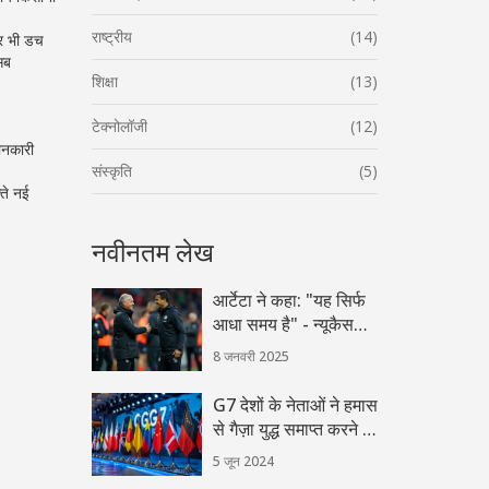
राष्ट्रीय
(14)
त्र भी डच
सब
शिक्षा
(13)
टेक्नोलॉजी
(12)
जानकारी
संस्कृति
(5)
्ते नई
नवीनतम लेख
आर्टेटा ने कहा: "यह सिर्फ
आधा समय है" - न्यूकैसल
के खिलाफ आर्सेनल की
8 जनवरी 2025
टाई पर विचार
G7 देशों के नेताओं ने हमास
से गैज़ा युद्ध समाप्त करने के
लिए इसराइली प्रस्ताव
5 जून 2024
स्वीकारने का आग्रह किया