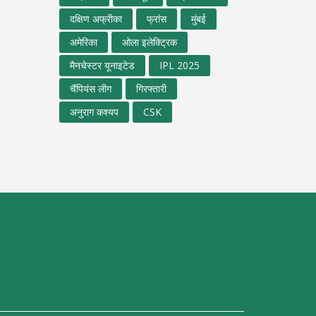
दक्षिण अफ्रीका
फ्रांस
मुंबई
अमेरिका
ओला इलेक्ट्रिक
मैनचेस्टर यूनाइटेड
IPL 2025
चैंपियंस लीग
गिरफ्तारी
अनुराग कश्यप
CSK