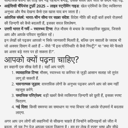
सामाजिक बंधनों को तोड़ कर नई पहचान बनाई, उसके संघर्ष और जीत के कदम यहाँ पढ़ें.
आईसिसी चैंपियंस टुर्फ़ी 2025 – लाइव स्ट्रीमिंग गाइड
: खेल प्रेमियों के लिए व्यक्तिगत
अनुभव और मैच देखना कैसे एक खास याद बन जाता है।
आंतरिक संघर्ष: भारत‑चीन सीमा पर सख़्त संदेश
: विदेश नीति की बड़ी बातें हमारे रोज़मर्रा
की ज़िन्दगी को कैसे बदलती हैं, इसका सरल विश्लेषण.
उत्तरी भारत में गर्मी – स्वास्थ्य टिप्स
: तेज़ मौसम से बचाव के व्यावहारिक सुझाव, जिससे
आप और आपके परिवार सुरक्षित रहें।
इन लेखों को पढ़कर आपको न सिर्फ जानकारी मिलती है, बल्कि उन सवालों के जवाब भी
जो अक्सर दिमाग में आते हैं – जैसे “मैं इस परिस्थिति से कैसे निपटूँ?” या “क्या मेरे फैसले
का असर बड़े स्तर पर हो सकता है?”.
आपको क्यों पढ़ना चाहिए?
हर कहानी एक सीख देती है। यहाँ आप पाएंगे:
व्यावहारिक टिप्स
: मौसम, स्वास्थ्य या करियर से जुड़ी आसान सलाह जो तुरंत
लागू हो सकती हैं.
भावनात्मक जुड़ाव
: वास्तविक लोगों के अनुभव पढ़कर अपने आप को कम नहीं
महसूस करेंगे.
समाजिक परिप्रेक्ष्य
: बड़ी खबरें कैसे व्यक्तिगत ज़िन्दगी को छूती हैं, इसका स्पष्ट
चित्रण.
नई दिशा
: किसी समस्या का समाधान या नया विचार जो आपके रोज़मर्रा में बदलाव
लाएगा.
अगर आप उन लोगों की कहानियों से सीखना चाहते हैं जिन्होंने कठिनाइयों को जीत में
बदला, तो यह टैग पेज आपका पहला ठिकाना है। हम हर लेख में स्पष्ट भाषा और सीधे