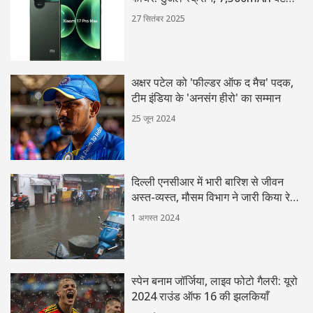
और स्नैपड्रैगन 8 एलीट
27 सितंबर 2025
अक्षर पटेल को 'फील्डर ऑफ द मैच' पदक,
टीम इंडिया के 'अनसंग हीरो' का सम्मान
25 जून 2024
दिल्ली एनसीआर में भारी बारिश से जीवन
अस्त-व्यस्त, मौसम विभाग ने जारी किया रेड
अलर्ट
1 अगस्त 2024
स्पेन बनाम जॉर्जिया, लाइव फोटो गैलरी: यूरो
2024 राउंड ऑफ 16 की झलकियाँ