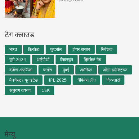
टैग क्लाउड
भारत
क्रिकेट
फुटबॉल
शेयर बाजार
निवेशक
यूरो 2024
आईपीओ
लिवरपूल
क्रिकेट मैच
दक्षिण अफ्रीका
फ्रांस
मुंबई
अमेरिका
ओला इलेक्ट्रिक
मैनचेस्टर यूनाइटेड
IPL 2025
चैंपियंस लीग
गिरफ्तारी
अनुराग कश्यप
CSK
मेन्यू