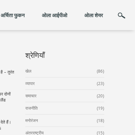
अर्चिता फुकन
ओला आईपीओ
ओला शेयर
श्रेणियाँ
खेल
(86)
ै – तुरंत
व्यापार
(23)
र दोनों
समाचार
(20)
लैंड
राजनीति
(19)
मनोरंजन
(18)
ेते हैं।
s
अंतरराष्ट्रीय
(15)