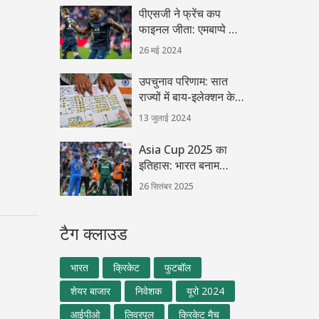
स्नैपड्रैगन 8 एलीट
पीएसजी ने फ्रेंच कप
फाइनल जीता: एमबाप्पे की
विदाई का अहम पल
26 मई 2024
उपचुनाव परिणाम: सात
राज्यों में बाय-इलेक्शन के
नतीजे घोषित
13 जुलाई 2024
Asia Cup 2025 का
इतिहास: भारत बनाम
पाकिस्तान फाइनल, दुबई में
26 सितंबर 2025
28 सितंबर
टैग क्लाउड
भारत
क्रिकेट
फुटबॉल
शेयर बाजार
निवेशक
यूरो 2024
आईपीओ
लिवरपूल
क्रिकेट मैच