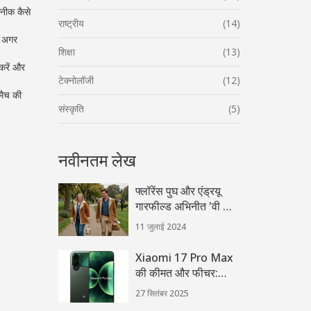
नीक कैसे
राष्ट्रीय
(14)
े अगर
शिक्षा
(13)
करें और
टेक्नोलॉजी
(12)
मैच की
संस्कृति
(5)
नवीनतम लेख
फ्लॉरेंस पुघ और एंड्रयू
गारफील्ड अभिनीत 'वी लिव
इन टाइम' का ट्रेलर रिलीज
11 जुलाई 2024
Xiaomi 17 Pro Max
की कीमत और फीचर:
डुअल स्क्रीन,
27 सितंबर 2025
7,500mAh बैटरी और