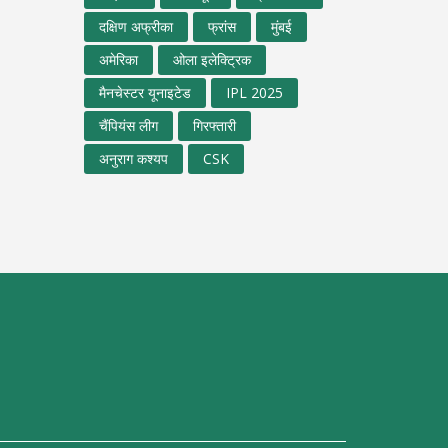
दक्षिण अफ्रीका
फ्रांस
मुंबई
अमेरिका
ओला इलेक्ट्रिक
मैनचेस्टर यूनाइटेड
IPL 2025
चैंपियंस लीग
गिरफ्तारी
अनुराग कश्यप
CSK