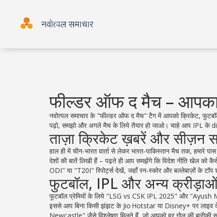
फील्डर ऑफ द मैच – आपका
नवोत्पल समाचार के "फील्डर ऑफ द मैच" टैग में आपको क्रिकेट, फुटबॉल,
पढ़ो, समझो और अगले मैच के लिये तैयार हो जाओ। चाहे आप IPL के die
ताज़ा क्रिकेट ख़बरें और सीज़न स
हाल ही में चीन-भारत वार्ता से लेकर भारत‑पाकिस्तान मैच तक, हमारे पास
देशों की बातें लिखी हैं – पढ़ते ही आप समझेंगे कि विदेश नीति खेल को
ODI" या "T20I" रिपोर्ट्स देखें, जहाँ रन‑स्कोर और बल्लेबाज़ों के टॉप 
फुटबॉल, IPL और अन्य क्रीड़ाओ
फूटबॉल प्रेमियों के लिये "LSG vs CSK IPL 2025" और "Ayush Mhatre डेब
इससे आप बिना किसी झंझट के Jio Hotstar या Disney+ पर लाइव 
Newcastle" जैसे विश्लेषण मिलते हैं, जो आपको हर गोल की बारीकी सम