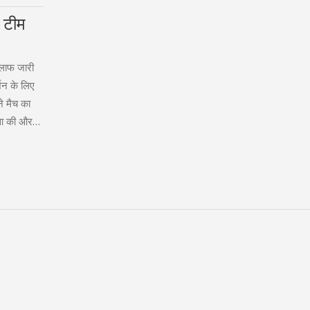
 टीम
िलाफ जारी
्शन के लिए
े मैच का
ंसा की और