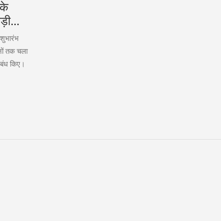
 के
ड़ी
शुभारंभ
दिनों तक चला
रबंध किए।