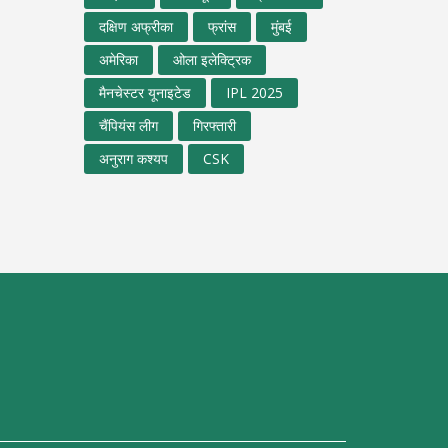
दक्षिण अफ्रीका
फ्रांस
मुंबई
अमेरिका
ओला इलेक्ट्रिक
मैनचेस्टर यूनाइटेड
IPL 2025
चैंपियंस लीग
गिरफ्तारी
अनुराग कश्यप
CSK