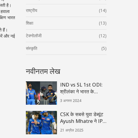
लती है।
राष्ट्रीय
(14)
ा हवाला
क्षिण भारत
शिक्षा
(13)
 हैं।
टेक्नोलॉजी
(12)
करें और नई
संस्कृति
(5)
नवीनतम लेख
IND vs SL 1st ODI:
श्रीलंका ने भारत के
खिलाफ किया रोमांचक टाई
3 अगस्त 2024
CSK के सबसे युवा डेब्यूंट
Ayush Mhatre ने IPL
2025 में मचाया धमाल, भाई
21 अप्रैल 2025
की आंखें हो गईं नम