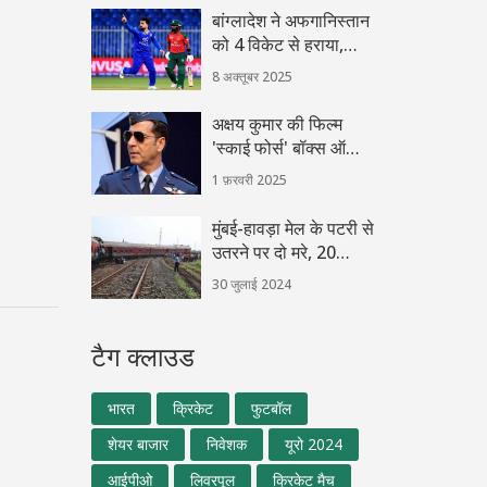
बांग्लादेश ने अफगानिस्तान
को 4 विकेट से हराया,
शारजाह में अंतिम ODI
8 अक्तूबर 2025
अक्षय कुमार की फिल्म
'स्काई फोर्स' बॉक्स ऑफिस
पर कर रही धमाल, शाहिद
1 फ़रवरी 2025
कपूर की 'देवा' से टक्कर के
बावजूद मजबूत
मुंबई-हावड़ा मेल के पटरी से
उतरने पर दो मरे, 20
घायल: झारखंड में हुआ
30 जुलाई 2024
हादसा
टैग क्लाउड
भारत
क्रिकेट
फुटबॉल
शेयर बाजार
निवेशक
यूरो 2024
आईपीओ
लिवरपूल
क्रिकेट मैच