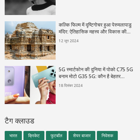
कल्कि फिल्म में दृष्टिगोचर हुआ पेरुमलापाडु
मंदिर: ऐतिहासिक महत्त्व और विकास की
संभावनाएँ
12 जून 2024
5G स्मार्टफोन की दुनिया में पोको C75 5G
बनाम मोटो G35 5G: कौन है बेहतर
विकल्प?
18 दिसंबर 2024
टैग क्लाउड
भारत
क्रिकेट
फुटबॉल
शेयर बाजार
निवेशक