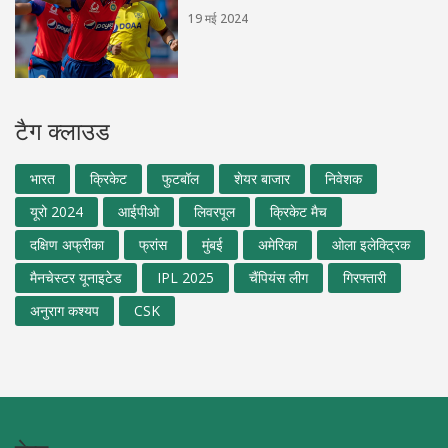
19 मई 2024
टैग क्लाउड
भारत
क्रिकेट
फुटबॉल
शेयर बाजार
निवेशक
यूरो 2024
आईपीओ
लिवरपूल
क्रिकेट मैच
दक्षिण अफ्रीका
फ्रांस
मुंबई
अमेरिका
ओला इलेक्ट्रिक
मैनचेस्टर यूनाइटेड
IPL 2025
चैंपियंस लीग
गिरफ्तारी
अनुराग कश्यप
CSK