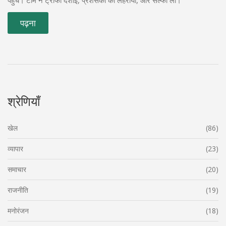
पहुंचे। टीम ने ट्रॉफी दर्शाई, प्रशंसकों को लहराया, और सेल्फी ली।
पढ़ना
श्रेणियाँ
खेल
(86)
व्यापार
(23)
समाचार
(20)
राजनीति
(19)
मनोरंजन
(18)