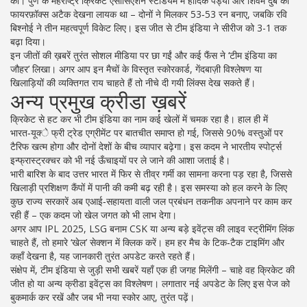
की। पुणे के महराष्ट्र क्रिकेट एसोसिएशन स्टेडियम में हार्दिक पंड्या और शिवम दुबे का
फायरफ़ॉक्स अटैक देखना लायक था – दोनों ने मिलकर 53‑53 रन बनाए, जबकि रवि
बिश्नोई ने तीन महत्वपूर्ण विकेट लिए। इस जीत से टीम इंडिया ने सीरीज को 3-1 तक
बढ़ा दिया।
इन जीतों की ख़बरें तुरंत सोशल मीडिया पर छा गईं और कई फैंस ने ‘टीम इंडिया का
जौहर’ लिखा। अगर आप इन मैचों के विस्तृत स्कोरकार्ड, गेंदबाज़ी विश्लेषण या
खिलाड़ियों की व्यक्तिगत राय चाहते हैं तो नीचे दी गयी लिंक्स देख सकते हैं।
अन्य प्रमुख क्रीडा ख़बरें
क्रिकेट से हट कर भी टीम इंडिया का नाम कई खेलों में चमक रहा है। हाल ही में
भारत‑यूक्‍े फ्री ट्रेड एग्रीमेंट पर बातचीत समाप्त हो गई, जिससे 90% वस्तुओं पर
टैरिफ खत्म होगा और दोनों देशों के बीच व्यापार बढ़ेगा। इस कदम ने भारतीय स्पोर्ट्स
इन्फ्रास्ट्रक्चर को भी नई ऊँचाइयों पर ले जाने की आशा जताई है।
भारी बारिश के बाद उत्तर भारत में फिर से तीव्र गर्मी का सामना करना पड़ रहा है, जिससे
खिलाड़ी प्रशिक्षण कैंपों में पानी की कमी बढ़ रही है। इस समस्या को हल करने के लिए
कुछ राज्य सरकारें अब एआई‑सहायता वाली जल प्रबंधन तकनीक अपनाने पर काम कर
रही हैं – एक कदम जो खेल जगत को भी लाभ देगा।
अगर आप IPL 2025, LSG बनाम CSK या अन्य बड़े इवेंट्स की लाइव स्ट्रीमिंग लिंक
चाहते हैं, तो हमारे ‘खेल’ सेक्शन में क्लिक करें। हम हर मैच के टिक‑टैक टाइमिंग और
कहाँ देखना है, यह जानकारी तुरंत अपडेट करते रहते हैं।
संक्षेप में, टीम इंडिया से जुड़ी सभी खबरें यहाँ एक ही जगह मिलेंगी – चाहे वह क्रिकेट की
जीत हो या अन्य क्रीडा इवेंट्स का विश्लेषण। लगातार नई अपडेट के लिए इस पेज को
बुकमार्क कर रखें और जब भी नया स्कोर आए, तुरंत पढ़ें।