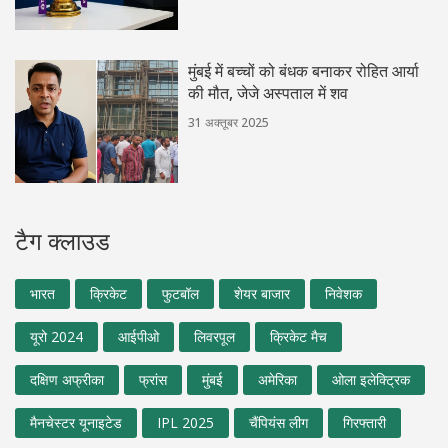
मुंबई में बच्चों को बंधक बनाकर रोहित आर्या
की मौत, जेजे अस्पताल में शव
31 अक्तूबर 2025
टैग क्लाउड
भारत
क्रिकेट
फुटबॉल
शेयर बाजार
निवेशक
यूरो 2024
आईपीओ
लिवरपूल
क्रिकेट मैच
दक्षिण अफ्रीका
फ्रांस
मुंबई
अमेरिका
ओला इलेक्ट्रिक
मैनचेस्टर यूनाइटेड
IPL 2025
चैंपियंस लीग
गिरफ्तारी