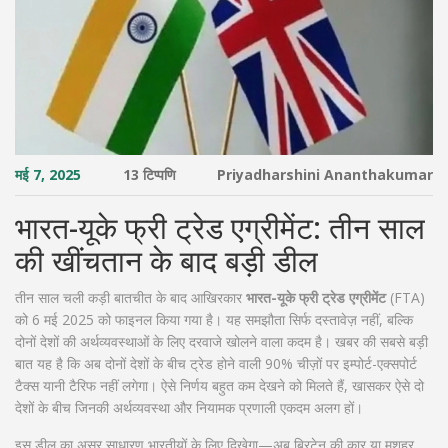
मई 7, 2025
13 टिप्पणि
Priyadharshini Ananthakumar
भारत-यूके फ्री ट्रेड एग्रीमेंट: तीन साल
की खींचतान के बाद बड़ी डील
तीन साल चली कड़ी बातचीत के बाद आखिरकार
भारत-यूके फ्री ट्रेड एग्रीमेंट
(FTA)
को 6 मई 2025 को फाइनल किया गया है। यह समझौता सिर्फ दस्तावेज़ नहीं, बल्कि
दोनों देशों की अर्थव्यवस्थाओं के लिए दरवाजे खोलने वाला कदम है। खबर की सबसे बड़ी
बात यह है कि अब दोनों देशों के बीच ट्रेड होने वाली 90% चीज़ों पर इम्पोर्ट-एक्सपोर्ट
टैक्स यानी टैरिफ नहीं लगेगा। ऐसे निर्णय बहुत कम देखने को मिलते हैं, खासकर ऐसे दो
देशों के बीच जिनकी अर्थव्यवस्था और नियामक प्रणाली एकदम अलग हों।
इस डील का असर साधारण भारतीयों के लिए दिखेगा—अब ब्रिटेन की कार या मशहूर