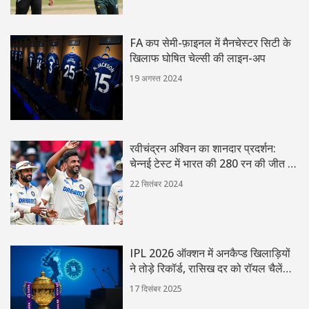
FA कप सेमी-फ़ाइनल में मैनचेस्टर सिटी के
खिलाफ घोषित चेल्सी की लाइन-अप
19 अगस्त 2024
रवीचंद्रन अश्विन का शानदार प्रदर्शन:
चेन्नई टेस्ट में भारत की 280 रन की जीत के
दौरान कई रिकॉर्ड तोड़े
22 सितंबर 2024
IPL 2026 ऑक्शन में अनकैप्ड खिलाड़ियों
ने तोड़े रिकॉर्ड, रासिख दर को रॉयल चैलेंजर्स
ने खरीदा ₹6 करोड़ में
17 दिसंबर 2025