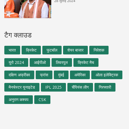
28 जुलाई 2024
टैग क्लाउड
भारत
क्रिकेट
फुटबॉल
शेयर बाजार
निवेशक
यूरो 2024
आईपीओ
लिवरपूल
क्रिकेट मैच
दक्षिण अफ्रीका
फ्रांस
मुंबई
अमेरिका
ओला इलेक्ट्रिक
मैनचेस्टर यूनाइटेड
IPL 2025
चैंपियंस लीग
गिरफ्तारी
अनुराग कश्यप
CSK