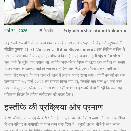
मार्च 31, 2026
15 टिप्पणि
Priyadharshini Ananthakumar
बिहार की राजनीति में एक बड़ा मोड़ आया है। ३१ मार्च २०२६ को बिहार के मुख्यमंत्री
नीतीश कुमार
,
Chief Minister
of
Bihar Government
और
नितिन नाविन
ने
अपने संविधानमंडलीय पदों से इस्तीफा दे दिया है। यह कदम उन्हें
Rajya Sabha
में
चुने जाने के तुरंत बाद उठाना था, क्योंकि संवैधानिक नियम के तहत एक व्यक्ति दो अलग-
अलग सदन के सदस्य नहीं हो सकता। लेकिन यह सिर्फ एक औपचारिकता नहीं थी।
यूपीए और एनडीए के बीच चल रहे खेल में इसका असर सीधा लगा। दोनों नेताओं का नाम
राज्यसभा में १६ मार्च २०२६ को शामिल किया गया था, जिसके बाद उन्हें ३१ मार्च तक
अपना मौजूदा पद छोड़ना अनिवार्य था। यहाँ बातचीत इस बारे में होती रही कि क्या यह
परिवर्तन बिहार के शक्ति समीकरण को बदल देगा।
इस्तीफे की प्रक्रिया और प्रमाण
वीरेश चौधरी
, जो जदयू के वरिष्ठ नेता हैं, ने पुष्टि की कि नीतीश कुमार ने अपना इस्तीफा
विधान परिषद के सभापति के पास जमा करा दिया है। दूसरी तरफ, बीजेपी नेता
संजय
सरावगी
ने बताया कि नितिन नाविन का इस्तीफा विधान सभा स्पीकर ने स्वीकार कर लिया