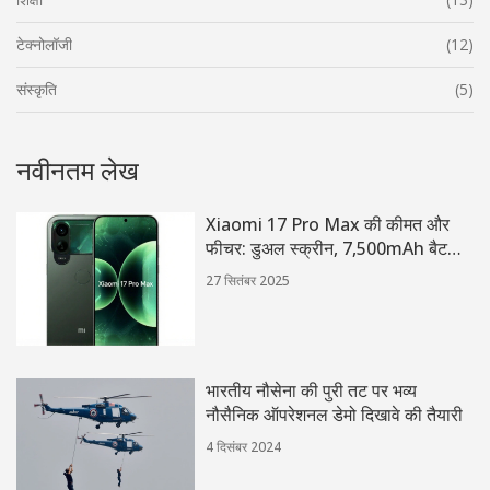
टेक्नोलॉजी
(12)
संस्कृति
(5)
नवीनतम लेख
Xiaomi 17 Pro Max की कीमत और
फीचर: डुअल स्क्रीन, 7,500mAh बैटरी
और स्नैपड्रैगन 8 एलीट
27 सितंबर 2025
भारतीय नौसेना की पुरी तट पर भव्य
नौसैनिक ऑपरेशनल डेमो दिखावे की तैयारी
4 दिसंबर 2024