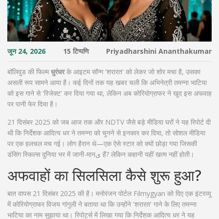
जून 24, 2026
15 टिप्पणि
Priyadharshini Ananthakumar
बॉलिवुड की फिल्म
धुरंधर
के आइटम सॉन्ग 'शरारत' को लेकर जो शोर मचा है, उसका
असली रूप सामने आया है। कई दिनों तक यह खबर चली कि अभिनेत्री
तमन्ना भाटिया
को इस गाने से 'रिजेक्ट' कर दिया गया था, लेकिन अब कोरियोग्राफर ने खुद इस अफवाह
पर पानी फेर दिया है।
21 दिसंबर 2025 को जब आज तक और NDTV जैसे बड़े मीडिया घरों ने यह रिपोर्ट दी
थी कि निर्देशक
आदित्य धर
ने तमन्ना को चुनने से इनकार कर दिया, तो सोशल मीडिया
पर एक हलचल मच गई। लोग हैरान थे—एक ऐसे स्टार को क्यों छोड़ा गया जिसकी
डंसिंग स्किल्स दुनिया भर में जानी-मानی हैं? लेकिन कहानी यहीं खत्म नहीं होती।
अफवाहों का सिलसिला कैसे शुरू हुआ?
बात वापस 21 दिसंबर 2025 की है। मनोरंजन पोर्टल Filmygyan को दिए एक इंटरव्यू
में कोरियोग्राफर
विजय गांगुली
ने बताया था कि उन्होंने 'शरारत' गाने के लिए तमन्ना
भाटिया का नाम सुझाया था। रिपोर्ट्स में लिखा गया कि निर्देशक आदित्य धर ने यह