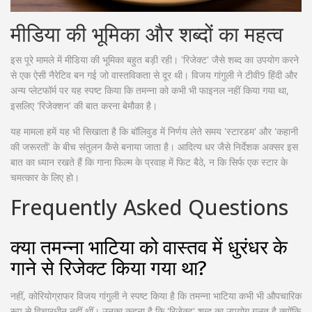
मीडिया की भूमिका और शब्दों का महत्व
इस पूरे मामले में मीडिया की भूमिका बहुत बड़ी रही। 'रिजेक्ट' जैसे शब्द का उपयोग करने
से एक ऐसी नैरेटिव बन गई जो वास्तविकता से दूर थी। विजय गांगुली ने टीवी9 हिंदी और
अन्य प्लेटफॉर्म पर यह स्पष्ट किया कि तमन्ना को कभी भी फाइनल नहीं किया गया था,
इसलिए 'रिजेक्शन' की बात करना बेमौका है।
यह मामला हमें यह भी सिखाता है कि बॉलिवुड में निर्णय लेते समय 'स्टारडम' और 'कहानी
की जरूरतों' के बीच संतुलन कैसे बनाया जाता है। आदित्य धर जैसे निर्देशक अक्सर इस
बात का ध्यान रखते हैं कि गाना फिल्म के प्रवाह में फिट बैठे, न कि सिर्फ एक स्टार के
चमत्कार के लिए हो।
Frequently Asked Questions
क्या तमन्ना भाटिया को वास्तव में धुरंधर के
गाने से रिजेक्ट किया गया था?
नहीं, कोरियोग्राफर विजय गांगुली ने स्पष्ट किया है कि तमन्ना भाटिया कभी भी औपचारिक
रूप से विचारधीन नहीं थीं। उनका कहना है कि 'रिजेक्ट' शब्द का उपयोग गलत है क्योंकि