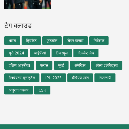
टैग क्लाउड
भारत
क्रिकेट
फुटबॉल
शेयर बाजार
निवेशक
यूरो 2024
आईपीओ
लिवरपूल
क्रिकेट मैच
दक्षिण अफ्रीका
फ्रांस
मुंबई
अमेरिका
ओला इलेक्ट्रिक
मैनचेस्टर यूनाइटेड
IPL 2025
चैंपियंस लीग
गिरफ्तारी
अनुराग कश्यप
CSK