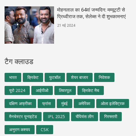
मोहनलाल का 64वां जन्मदिन: मम्मूट्टी से
प्रिथ्वीराज तक, सेलेब्स ने दी शुभकामनाएं
21 मई 2024
टैग क्लाउड
भारत
क्रिकेट
फुटबॉल
शेयर बाजार
निवेशक
यूरो 2024
आईपीओ
लिवरपूल
क्रिकेट मैच
दक्षिण अफ्रीका
फ्रांस
मुंबई
अमेरिका
ओला इलेक्ट्रिक
मैनचेस्टर यूनाइटेड
IPL 2025
चैंपियंस लीग
गिरफ्तारी
अनुराग कश्यप
CSK