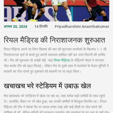
अगस्त 20, 2024
14 टिप्पणि
Priyadharshini Ananthakumar
रियल मैड्रिड की निराशाजनक शुरुआत
रियल मैड्रिड अपने ला लिगा खिताब की रक्षा की शुरुआत मल्लोर्का के खिलाफ 1-1 की
निराशाजनक ड्रॉ से करते हुए उतनी सफलता हासिल नहीं कर पाया जितनी की उम्मीद
थी। मैच की शुरुआत तो अच्छी रही, जहां
रियल मैड्रिड
के रॉड्रिगो गोएस ने शानदार
गोल करके टीम को बढ़त दिलाई। लेकिन मैच के दूसरे हाफ में मल्लोर्का के वेदात मुरिकी ने
बराबरी का गोल दागते हुए मुकाबले को बराबरी पर ला खड़ा किया।
खचाखच भरे स्टेडियम में उबाऊ खेल
मैच खचाखच भरे स्टेडियम में खेला जा रहा था, जहां दर्शक बड़ी उम्मीदों के साथ पहुंचें
थे। हालांकि, मैदान पर जो खेल हुआ, वह उनकी उम्मीदों से बिल्कुल विपरीत था। रियल
मैड्रिड की टीम ने बेशक गेंद पर कब्जा बनाए रखा और कई मौकों पर गोल करने की
कोशिश भी की, लेकिन मुरिकी की ताकतवर प्रदर्शन और मल्लोर्का के दृढ़ रक्षा ने उन्हें गोल