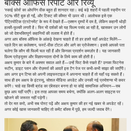
बॉक्स ऑफिस रिपोर्ट और रिव्यू
‘स्काई फ़ोर्स’ का ओपनिंग वीक बहुत ही शानदार रहा। कई बड़े शहरों में पहली स्क्रीन पर
90% सीटें बुक हो गईं, और टिकट की कीमत भी ऊपर थी। आलोचक इसे एक
‘पैट्रियोटिक एंटरटेनमेंट’ के रूप में देखते हैं—एक्शन दृश्यों में दम है, लेकिन कहानी थोड़ी
हल्की‑फुल्की लगती है। फिर भी दर्शकों को यह फिल्म पसंद आ रही है, खासकर उन लोगों
को जो देशभक्तिपूर्ण कहानियों की तलाश में होते हैं।
अगर आप बॉक्स ऑफिस के आंकड़े देखना चाहते हैं तो हर हफ़्ते यहाँ अपडेट मिलेंगे—
पहले दिन का कलेक्शन, फर्स्ट‑वीक टोटल और आगे का प्रोजेक्शन। इससे आपको पता
चलेगा कि कौन सी फिल्में चल रही हैं और किनका प्रदर्शन कमज़ोर है। यह जानकारी
फ़िल्म प्रोड्यूसर और विज्ञापनदाता दोनों के लिये काम की होती है।
अक्षय कुमार के बारे में अक्सर सवाल आते हैं—उन्हें फिट कैसे रखते हैं? उनका फिटनेस
रूटीन, डाइट प्लान और रोज़मर्रा की आदतें इस टैग पेज पर कभी‑कभी साझा की जाएँगी।
आप अगर इन टिप्स को अपनी लाइफस्टाइल में अपनाना चाहते हैं तो यहाँ पढ़ सकते हैं।
साथ ही हम अक्षय के इंटरव्यू, सोशल मीडिया अपडेट और उनकी नई प्रमोशन्स भी कवर
करेंगे। चाहे वह किसी ब्रांड का एंबेसडर बनना हो या कोई सामाजिक अभियान—सब
कुछ आप यहीं पाएँगे। इस तरह आपका समय बचेगा, क्योंकि अलग‑अलग साइट्स पर
खोजने की जरूरत नहीं पड़ेगी।
तो देर मत करो, अभी सब पोस्ट पढ़ें और अक्षय कुमार की हर नई खबर से अपडेट रहें।
अगर कोई खास जानकारी चाहिए तो कमेंट बॉक्स में पूछें, हम जल्दी जवाब देंगे।