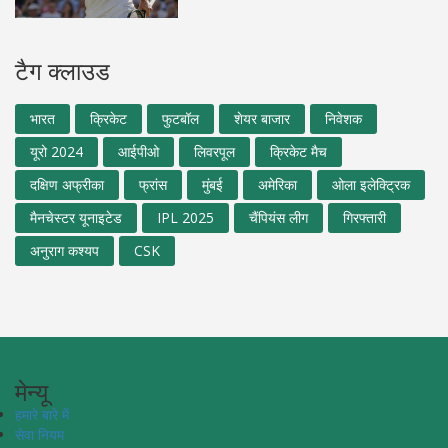
टैग क्लाउड
भारत
क्रिकेट
फुटबॉल
शेयर बाजार
निवेशक
यूरो 2024
आईपीओ
लिवरपूल
क्रिकेट मैच
दक्षिण अफ्रीका
फ्रांस
मुंबई
अमेरिका
ओला इलेक्ट्रिक
मैनचेस्टर यूनाइटेड
IPL 2025
चैंपियंस लीग
गिरफ्तारी
अनुराग कश्यप
CSK
मेन्यू
हमारे बारे में
सेवा नियम