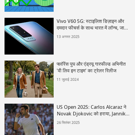
Vivo V60 5G: स्टाइलिश डिज़ाइन और
दमदार फीचर्स के साथ भारत में लॉन्च, जानें
कीमत और स्पेसिफिकेशन
13 अगस्त 2025
फ्लॉरेंस पुघ और एंड्रयू गारफील्ड अभिनीत
'वी लिव इन टाइम' का ट्रेलर रिलीज
11 जुलाई 2024
US Open 2025: Carlos Alcaraz ने
Novak Djokovic को हराया, Jannik
Sinner को मात दे दूसरा खिताब
26 सितंबर 2025