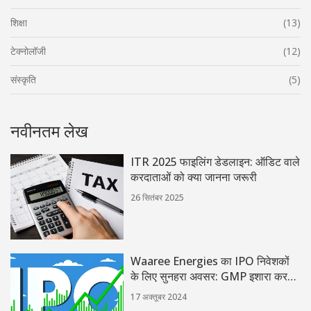
शिक्षा
(13)
टेक्नोलॉजी
(12)
संस्कृति
(5)
नवीनतम लेख
ITR 2025 फाइलिंग डेडलाइन: ऑडिट वाले
करदाताओं को क्या जानना जरूरी
26 सितंबर 2025
Waaree Energies का IPO निवेशकों
के लिए सुनहरा अवसर: GMP इशारा करता
है जबरदस्त फायदों की तरफ
17 अक्तूबर 2024