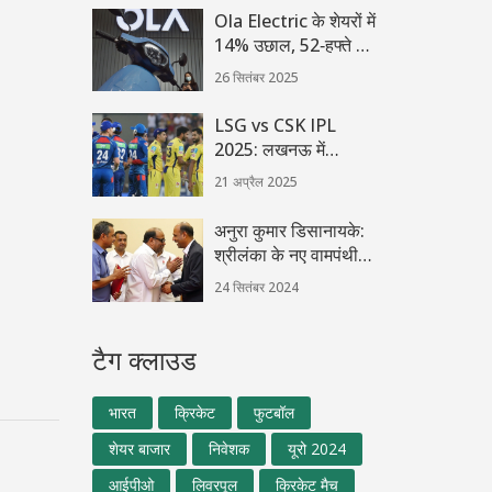
संभावना से इनकार नहीं
Ola Electric के शेयरों में
किया
14% उछाल, 52‑हफ्ते के
न्यूनतम पर फिर से भरोसा
26 सितंबर 2025
LSG vs CSK IPL
2025: लखनऊ में
टकराएंगे सुपर जायंट्स और
21 अप्रैल 2025
सुपर किंग्स, कहां देखें
Live Streaming
अनुरा कुमार डिसानायके:
श्रीलंका के नए वामपंथी
राष्ट्रपति कौन हैं?
24 सितंबर 2024
टैग क्लाउड
भारत
क्रिकेट
फुटबॉल
शेयर बाजार
निवेशक
यूरो 2024
आईपीओ
लिवरपूल
क्रिकेट मैच