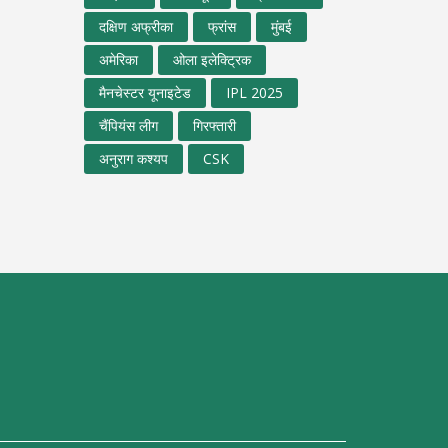
दक्षिण अफ्रीका
फ्रांस
मुंबई
अमेरिका
ओला इलेक्ट्रिक
मैनचेस्टर यूनाइटेड
IPL 2025
चैंपियंस लीग
गिरफ्तारी
अनुराग कश्यप
CSK