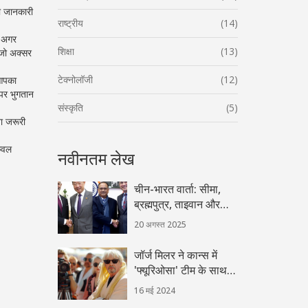
ी जानकारी
राष्ट्रीय
(14)
। अगर
शिक्षा
(13)
 जो अक्सर
टेक्नोलॉजी
(12)
 आपका
 पर भुगतान
संस्कृति
(5)
ा जरूरी
केवल
नवीनतम लेख
चीन-भारत वार्ता: सीमा,
ब्रह्मपुत्र, ताइवान और
आतंकवाद पर भारत का
20 अगस्त 2025
सख्त संदेश
जॉर्ज मिलर ने कान्स में
'फ्यूरिओसा' टीम के साथ
प्रेस से बात करते हुए एक
16 मई 2024
और 'मैड मैक्स' फिल्म की