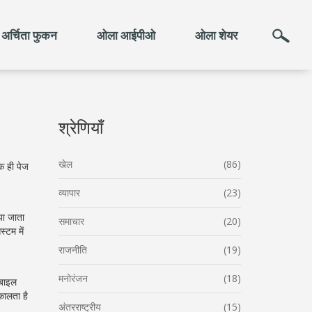
अर्चिता फुकन
ओला आईपीओ
ओला शेयर
श्रेणियाँ
खेल
(86)
क ही पेज
व्यापार
(23)
या जाता
समाचार
(20)
्टम में
राजनीति
(19)
मनोरंजन
(18)
ोबाइल
कालता है
अंतरराष्ट्रीय
(15)