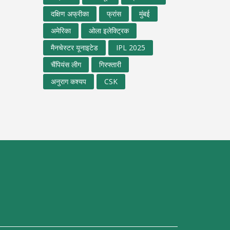
दक्षिण अफ्रीका
फ्रांस
मुंबई
अमेरिका
ओला इलेक्ट्रिक
मैनचेस्टर यूनाइटेड
IPL 2025
चैंपियंस लीग
गिरफ्तारी
अनुराग कश्यप
CSK