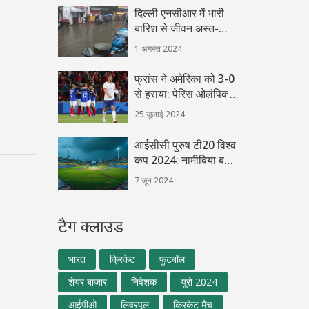
दिल्ली एनसीआर में भारी
बारिश से जीवन अस्त-
व्यस्त, मौसम विभाग ने जारी
1 अगस्त 2024
किया रेड अलर्ट
फ्रांस ने अमेरिका को 3-0
से हराया: पेरिस ओलंपिक्स
2024 पुरुष फुटबॉल
25 जुलाई 2024
आईसीसी पुरुष टी20 विश्व
कप 2024: नामीबिया बनाम
स्कॉटलैंड लाइव स्कोर
7 जून 2024
अपडेट्स
टैग क्लाउड
भारत
क्रिकेट
फुटबॉल
शेयर बाजार
निवेशक
यूरो 2024
आईपीओ
लिवरपूल
क्रिकेट मैच