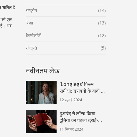
म शामिल हैं
राष्ट्रीय
(14)
ेल को एक
शिक्षा
(13)
ी है। अब
टेक्नोलॉजी
(12)
संस्कृति
(5)
नवीनतम लेख
‘Longlegs’ फिल्म
समीक्षा: डरावनी के वादों पर
खरी नहीं उतरी, लेकिन
12 जुलाई 2024
फिर भी दिलचस्प अनुभव
हुआवेई ने लॉन्च किया
दुनिया का पहला ट्राई-
फोल्डिंग स्मार्टफोन Mate
11 सितंबर 2024
XT