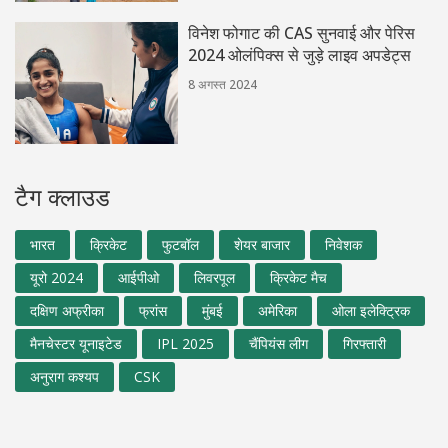
विनेश फोगाट की CAS सुनवाई और पेरिस
2024 ओलंपिक्स से जुड़े लाइव अपडेट्स
8 अगस्त 2024
टैग क्लाउड
भारत
क्रिकेट
फुटबॉल
शेयर बाजार
निवेशक
यूरो 2024
आईपीओ
लिवरपूल
क्रिकेट मैच
दक्षिण अफ्रीका
फ्रांस
मुंबई
अमेरिका
ओला इलेक्ट्रिक
मैनचेस्टर यूनाइटेड
IPL 2025
चैंपियंस लीग
गिरफ्तारी
अनुराग कश्यप
CSK