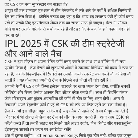
वह CSK का नया सुपरस्टार बन सकता है?
आयुष की इस शानदार शुरुआत से टीम मैनेजमेंट ने उसे आगे के मैचों में अधिक जिम्मेदारी
देने का संकेत दिया है। कोचिंग स्टाफ कह रहा है कि अगर वह लगातार ऐसी ही फॉर्म बनाए
रखे तो उसके लिए इंटरनैशनल लेवल तक का रास्ता साफ़ हो जाएगा। फैंस भी सोशल
मीडिया पर उसकी बारीकी से चर्चा कर रहे हैं और हर गेंद के बाद "वाह!" कहना बंद नहीं
कर पा रहे।
IPL 2025 में CSK की टीम स्ट्रेटेजी
और आने वाले मैच
CSK ने इस सीज़न में अपना बैटिंग फ़ॉर्म बनाए रखने के साथ-साथ बॉलिंग में भी नया
प्रयोग किया है। तेज़ पेसरों को शुरुआती ओवरों में डालकर विरोधियों को दबाव में रखा जा
रहा है, जबकि मिड‑ऑर्‍डर में स्पिनर्स का उपयोग करके रन‑रेट कम करने की कोशिश की
जाती है। यह दो‑तरफ़ा रणनीति टीम के पिछले कई जीतों की नींव रही है।
आगामी मैचों में CSK को किंग्स इलेवन पावरप्ले पर खास ध्यान देना होगा, क्योंकि उनकी
फील्डिंग और स्लिप कैचेज़ अक्सर मिड‑ऑर्‍डर ब्रेक बनाते हैं। साथ ही रिटर्निंग प्लेयर
जैसे रविचंद्रन और मुकेश अयंगारिया की फॉर्म भी टीम के लिए अहम होगी। अगर ये
खिलाड़ी अपने बेहतरीन फ़ॉर्म में रहें तो CSK को टॉप पर टिके रहने का बड़ा मौका है।
फ़ैन बेस भी इस सीज़न बहुत सक्रिय है – हर मैच से पहले स्टेडियम में धूम मचा देते हैं
और घर में भी सोशल मीडिया पर टीम की जीत के जश्न मनाते हैं। अगर आप CSK को
फॉलो करते हैं तो हमारी साइट पर मिलने वाले लाइव स्कोर, पिच रिपोर्ट और एक्सक्लूसिव
इंटरव्यूज़ आपको हर कदम पर अपडेटेड रखेंगे।
अंत में इतना कहूँगा – Chennai Super Kings सिर्फ एक टीम नहीं, बल्कि एक जुनून