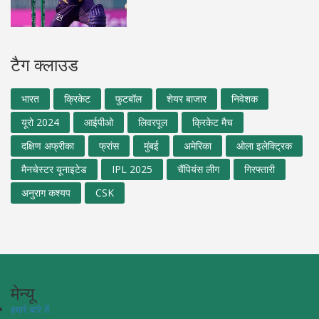
टैग क्लाउड
भारत
क्रिकेट
फुटबॉल
शेयर बाजार
निवेशक
यूरो 2024
आईपीओ
लिवरपूल
क्रिकेट मैच
दक्षिण अफ्रीका
फ्रांस
मुंबई
अमेरिका
ओला इलेक्ट्रिक
मैनचेस्टर यूनाइटेड
IPL 2025
चैंपियंस लीग
गिरफ्तारी
अनुराग कश्यप
CSK
मेन्यू
हमारे बारे में