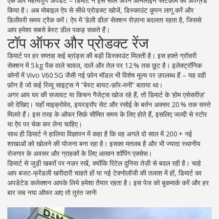
एक और महत्वपूर्ण अपडेट – डिमार्ट ने इस साल अपने ऑनलाइन प्लेटफ़ॉर्म को अपग्रेड
किया है। अब मोबाइल ऐप से सीधे प्रोडक्ट खोजें, डिस्काउंट कूपन लागू करें और
डिलीवरी समय ट्रैक करें। ऐप में ‘डेली डील’ सेक्शन रोज़ाना बदलता रहता है, जिससे
आप हमेशा सबसे बेस्ट डील पकड़ सकते हैं।
टॉप ऑफर और प्रोडक्ट रेंज
डिमार्ट पर हर सप्ताह कई ब्रांड्स की बड़ी डिस्काउंट मिलती है। इस हफ़्ते ग्रॉसरी
सेक्शन में 5 kg पैक वाले चावल, दालें और तेल पर 12 % तक छूट है। इलेक्ट्रॉनिक
कोनों में Vivo V60 5G जैसी नई फ़ोन मॉडल भी विशेष मूल्य पर उपलब्ध हैं – यह वही
फ़ोन है जो कई रिव्यू साइट्स ने “बेस्ट बायट‑फ़ॉर‑मनी” बताया था।
अगर आप घर की सजावट या किचन गैजेट्स खोज रहे हैं, तो डिमार्ट के ‘होम एसेसरीज़’
को देखिए। यहाँ माइक्रोवेव, इयरड्रॉप सेट और रसोई के बर्तन अक्सर 20 % तक सस्ते
मिलते हैं। इस तरह के ऑफर सिर्फ़ सीमित समय के लिए होते हैं, इसलिए जल्दी से स्टोर
या ऐप पर चेक कर लेना चाहिए।
साथ ही डिमार्ट ने हालिया विज्ञापन में कहा है कि वह अगले दो साल में 200 + नई
शाखाओं को खोलने की योजना बना रहा है। इसका मतलब है और भी ज्यादा स्थानीय
रोजगार के अवसर और ग्राहकों के लिए आसान शॉपिंग एक्सेस।
डिमार्ट से जुड़ी खबरों पर नज़र रखें, क्योंकि रिटेल दुनिया तेज़ी से बदल रही है। चाहे
आप बजट‑फ्रेंडली खरीदारी चाहते हों या नई टेक्नोलॉजी की तलाश में हों, डिमार्ट का
अपडेटेड कलेक्शन आपके लिये हमेशा तैयार रहता है। इस पेज को बुकमार्क करें और हर
बार जब नया ऑफर आए तो तुरंत जानें!