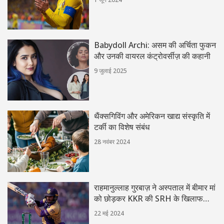
Babydoll Archi: असम की अर्चिता फुकन
और उनकी वायरल कंट्रोवर्सीज़ की कहानी
9 जुलाई 2025
थैंक्सगिविंग और अमेरिकन खाद्य संस्कृति में
टर्की का विशेष संबंध
28 नवंबर 2024
राहमानुल्लाह गुरबाज़ ने अस्पताल में बीमार मां
को छोड़कर KKR की SRH के खिलाफ
IPL मैच खेलने का फैसला किया
22 मई 2024