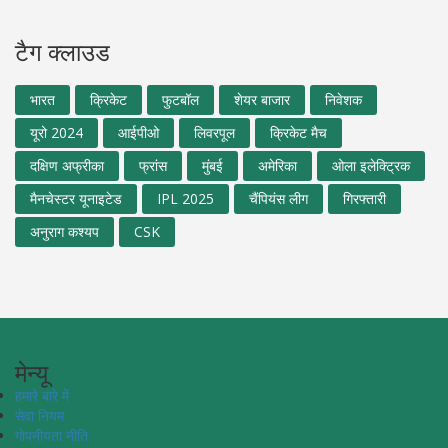
टैग क्लाउड
भारत
क्रिकेट
फुटबॉल
शेयर बाजार
निवेशक
यूरो 2024
आईपीओ
लिवरपूल
क्रिकेट मैच
दक्षिण अफ्रीका
फ्रांस
मुंबई
अमेरिका
ओला इलेक्ट्रिक
मैनचेस्टर यूनाइटेड
IPL 2025
चैंपियंस लीग
गिरफ्तारी
अनुराग कश्यप
CSK
मेन्यू
हमारे बारे में
सेवा नियम
गोपनीयता नीति