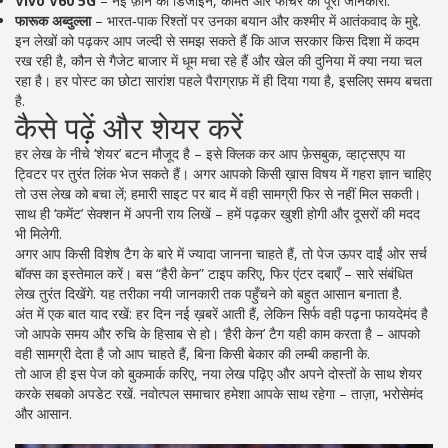
Vivo V60 5G
– नई फ़ोन की डिजाइन, कीमत और फीचर की पूरी जानकारी.
फारूक अब्दुल्ला
– भारत‑पाक रिश्तों पर उनका बयान और कश्मीर में आतंकवाद के मुद्दे.
इन लेखों को पढ़कर आप जल्दी से समझ सकते हैं कि आज सरकार किस दिशा में कदम
रख रही है, कौन से गैजेट बाजार में धूम मचा रहे हैं और खेल की दुनिया में क्या नया चल
रहा है। हर पोस्ट का छोटा सारांश पहले पैराग्राफ़ में ही दिया गया है, इसलिए समय बचता
है.
कैसे पढ़ें और शेयर करें
हर लेख के नीचे ‘शेयर’ बटन मौजूद है – इसे क्लिक कर आप फ़ेसबुक, व्हाट्सएप या
ट्विटर पर तुरंत लिंक भेज सकते हैं। अगर आपको किसी ख़ास विषय में गहरा ज्ञान चाहिए
तो उस लेख को बचा लें; हमारी साइट पर बाद में वही सामग्री फिर से नहीं मिल सकती।
साथ ही ‘कमेंट’ सेक्शन में अपनी राय लिखें – हमें पढ़कर खुशी होगी और दूसरों की मदद
भी मिलेगी.
अगर आप किसी विशेष टैग के बारे में ज्यादा जानना चाहते हैं, तो पेज ऊपर दाईं ओर सर्च
बॉक्स का इस्तेमाल करें। बस “हैरी केन” टाइप करिए, फिर एंटर दबाएँ – सारे संबंधित
लेख तुरंत दिखेंगे. यह तरीका नयी जानकारी तक पहुँचने को बहुत आसान बनाता है.
अंत में एक बात याद रखें: हर दिन नई ख़बरें आती हैं, लेकिन सिर्फ वही पढ़ना फायदेमंद है
जो आपके समय और रुचि के हिसाब से हो। ‘हैरी केन’ टैग यही काम करता है – आपको
वही सामग्री देता है जो आप चाहते हैं, बिना किसी बेकार की लम्बी कहानी के.
तो आज ही इस पेज को बुकमार्क करिए, नया लेख पढ़िए और अपने दोस्तों के साथ शेयर
करके सबको अपडेट रखें. नवोत्पल समाचार हमेशा आपके साथ रहेगा – ताज़ा, भरोसेमंद
और आसान.