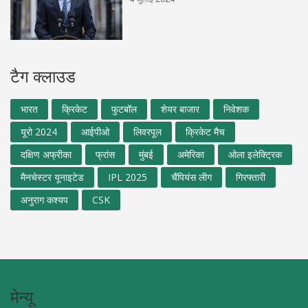
टैग क्लाउड
भारत
क्रिकेट
फुटबॉल
शेयर बाजार
निवेशक
यूरो 2024
आईपीओ
लिवरपूल
क्रिकेट मैच
दक्षिण अफ्रीका
फ्रांस
मुंबई
अमेरिका
ओला इलेक्ट्रिक
मैनचेस्टर यूनाइटेड
IPL 2025
चैंपियंस लीग
गिरफ्तारी
अनुराग कश्यप
CSK
मेन्यू