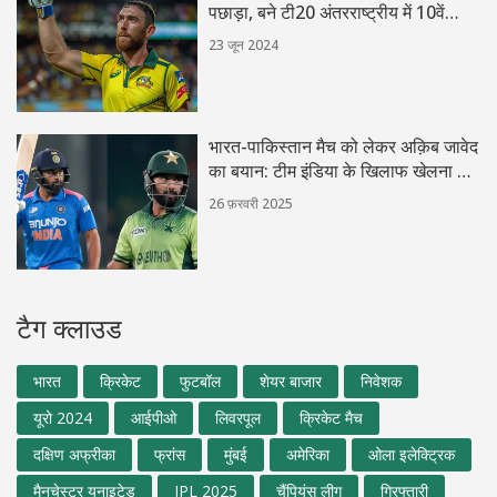
पछाड़ा, बने टी20 अंतरराष्ट्रीय में 10वें
सर्वाधिक रन बनाने वाले बल्लेबाज
23 जून 2024
भारत-पाकिस्तान मैच को लेकर अक़िब जावेद
का बयान: टीम इंडिया के खिलाफ खेलना है
खास
26 फ़रवरी 2025
टैग क्लाउड
भारत
क्रिकेट
फुटबॉल
शेयर बाजार
निवेशक
यूरो 2024
आईपीओ
लिवरपूल
क्रिकेट मैच
दक्षिण अफ्रीका
फ्रांस
मुंबई
अमेरिका
ओला इलेक्ट्रिक
मैनचेस्टर यूनाइटेड
IPL 2025
चैंपियंस लीग
गिरफ्तारी