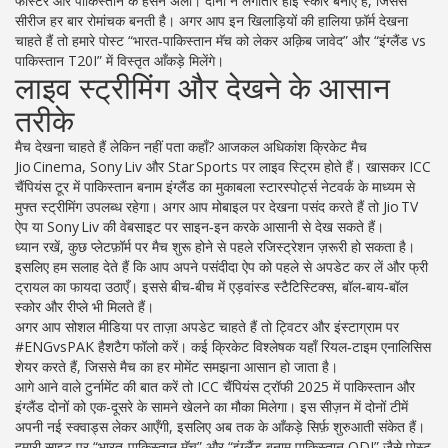
फॉस्टर और पाकिस्तान के हसन अली। दोनों ने लगातार हाई स्कोर बनाए हैं, जिससे
सीरीज हर बार रोमांचक बनती है। अगर आप इन खिलाड़ियों की हालिया फ़ॉर्म देखना
चाहते हैं तो हमारे पोस्ट “भारत‑पाकिस्तान मॅच को लेकर अक़िब जावेद” और “इंग्लैंड vs
पाकिस्तान T20I” में विस्तृत आँकड़े मिलेंगे।
लाइव स्ट्रीमिंग और देखने के आसान
तरीके
मैच देखना चाहते हैं लेकिन नहीं पता कहाँ? आजकल अधिकांश क्रिकेट मैच
Jio Cinema, Sony Liv और Star Sports पर लाइव स्ट्रिम होते हैं। खासकर ICC
चैंपियंस टूर में पाकिस्तान बनाम इंग्लैंड का मुकाबला स्टारस्पोर्ट्स नेटवर्क के माध्यम से
मुफ्त स्ट्रीमिंग उपलब्ध रहेगा। अगर आप मोबाइल पर देखना पसंद करते हैं तो Jio TV
ऐप या Sony Liv की वेबसाइट पर साइन‑इन करके आसानी से देख सकते हैं।
ध्यान रखें, कुछ प्लेटफ़ॉर्म पर मैच शुरू होने से पहले रजिस्ट्रेशन ज़रूरी हो सकता है।
इसलिए हम सलाह देते हैं कि आप अपने पसंदीदा ऐप को पहले से अपडेट कर लें और फ्री
ट्रायल का फायदा उठाएँ। इससे बीच‑बीच में एड़वांस्ड स्टैटिस्टिक्स, बॉल‑बाय‑बॉल
स्कोर और रीप्ले भी मिलते हैं।
अगर आप सोशल मीडिया पर ताज़ा अपडेट चाहते हैं तो ट्विटर और इंस्टाग्राम पर
#ENGvsPAK हैशटैग फॉलो करें। कई क्रिकेट विश्लेषक यहाँ रियल‑टाइम एनालिसिस
शेयर करते हैं, जिससे मैच का हर मोमेंट समझना आसान हो जाता है।
आगे आने वाले टुर्नामेंट की बात करें तो ICC चैंपियंस ट्रॉफी 2025 में पाकिस्तान और
इंग्लैंड दोनों को एक-दूसरे के सामने खेलने का मौका मिलेगा। इस सीज़न में दोनों टीमें
अपनी नई स्क्वाड्स लेकर आएँगी, इसलिए अब तक के आँकड़े सिर्फ़ शुरुआती संकेत हैं।
हमारी साइट पर “भारत‑पाकिस्तान मॅच” और “इंग्लैंड बनाम पाकिस्तान ODI” जैसे पोस्ट