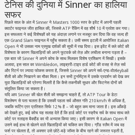
टेनिस की दुनिया में Sinner का हालिया
सफर
पिछले साल के अंत में Sinner ने Masters 1000 स्तर के इवेंट में अपनी पहली
क्वार्टर फाइनल जीत हासिल की, जिससे ATP रैंकिंग में वह शीर्ष 10 में प्रवेश कर गया।
इस सफलता ने कई विशेषज्ञों को यह अंदाज़ा लगाने पर मजबूर कर दिया कि वह जल्द ही
एक Grand Slam फाइनल में पहुँच सकता है। उसी समय इटली में आयोजित Italian
Open ने भी उसका नाम प्रमुख दर्शकों की सूची में रख दिया। इस इवेंट में क्ले कोर्ट की
विशेषता के कारण खिलाड़ियों को अपने फुटवर्क को तेज़ और लचीला बनाना पड़ता है –
एक बात जो Sinner ने अपने कोच के साथ मिलकर विशेष प्रशिक्षण में सिखी। इसके
अलावा, इस साल का Wimbledon, लाइब्ररी‑टाइप हार्ड कोर्ट की वजह से तेज़ सर्व
और रिटर्न पर ज़्यादा फोकस करता है, जिससे Sinner को अपने सर्व‑एन्ड‑वोलleyball
शैली को और निखारने का मौका मिला। इन सभी टुर्नामेंट्स में उसके प्रदर्शन को देख कर
युवा खिलाड़ियों को प्रेरणा मिलती है कि कैसे तकनीकी सुधार और फिटनेस दोनों को
संतुलित किया जा सकता है।
यदि आप Sinner की खेल शैली को समझना चाहते हैं, तो ATP Tour के डेटा
विश्लेषण से पता चलता है कि उसकी पहला सर्व औसत गति 210 km/h से अधिक है,
जबकि रूटिंग एरर प्रतिशत सिर्फ 12 % है – जो बहुत कम माना जाता है। इस आँकड़े
को देखते हुए, कई कोच यह सलाह देते हैं कि हार्ड कोर्ट पर स्क्रैच सर्व के साथ साथ क्ले
कोर्ट पर स्लाइस बैकहैंड का भी अभ्यास किया जाए। इसी कारण से Italian Open में
उसने कई हाथ से खेलने वाले खिलाड़ियों को चकित कर दिया। ग्रैंड स्लैम में जब वह
फर्श पर खेलता है, तो अक्सर उसे छोटे‑बड़े जॉब्स के बीच रहने की जरूरत पड़ती है,