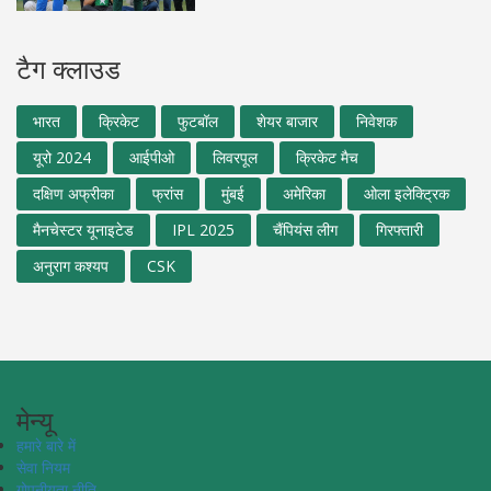
टैग क्लाउड
भारत
क्रिकेट
फुटबॉल
शेयर बाजार
निवेशक
यूरो 2024
आईपीओ
लिवरपूल
क्रिकेट मैच
दक्षिण अफ्रीका
फ्रांस
मुंबई
अमेरिका
ओला इलेक्ट्रिक
मैनचेस्टर यूनाइटेड
IPL 2025
चैंपियंस लीग
गिरफ्तारी
अनुराग कश्यप
CSK
मेन्यू
हमारे बारे में
सेवा नियम
गोपनीयता नीति