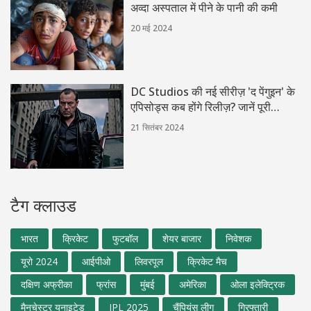
अव्दा अस्पताल में पीने के पानी की कमी
20 मई 2024
DC Studios की नई सीरीज़ 'द पेंगुइन' के
एपिसोड्स कब होंगे रिलीज़? जानें पूरी
शेड्यूल की जानकारी
21 सितंबर 2024
टैग क्लाउड
भारत
क्रिकेट
फुटबॉल
शेयर बाजार
निवेशक
यूरो 2024
आईपीओ
लिवरपूल
क्रिकेट मैच
दक्षिण अफ्रीका
फ्रांस
मुंबई
अमेरिका
ओला इलेक्ट्रिक
मैनचेस्टर यूनाइटेड
IPL 2025
चैंपियंस लीग
गिरफ्तारी