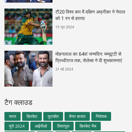
टी20 विश्व कप में दक्षिण अफ्रीका ने नेपाल
को 1 रन से हराया
15 जून 2024
मोहनलाल का 64वां जन्मदिन: मम्मूट्टी से
प्रिथ्वीराज तक, सेलेब्स ने दी शुभकामनाएं
21 मई 2024
टैग क्लाउड
भारत
क्रिकेट
फुटबॉल
शेयर बाजार
निवेशक
यूरो 2024
आईपीओ
लिवरपूल
क्रिकेट मैच