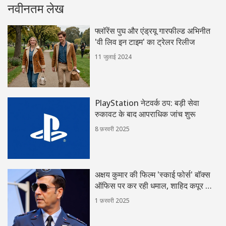
नवीनतम लेख
फ्लॉरेंस पुघ और एंड्रयू गारफील्ड अभिनीत
'वी लिव इन टाइम' का ट्रेलर रिलीज
11 जुलाई 2024
PlayStation नेटवर्क ठप: बड़ी सेवा
रुकावट के बाद आपराधिक जांच शुरू
8 फ़रवरी 2025
अक्षय कुमार की फिल्म 'स्काई फोर्स' बॉक्स
ऑफिस पर कर रही धमाल, शाहिद कपूर की
'देवा' से टक्कर के बावजूद मजबूत
1 फ़रवरी 2025