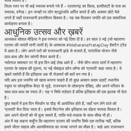
सीख मिलती है।
जिला स्तर पर भी कई स्मारक बनाये गये हैं – प्रतापगढ़ का किला, हल्दीघाटी के पास का
स्मारक, वगैरह। इन जगहों पर लोग श्रद्धांजलि अर्पित करते हैं और अक्सर छोटे मेले
लगते हैं जहाँ राजस्थानी हस्तशिल्प बिकता है। यह सब मिलकर जयंति को एक सामाजिक
कार्यक्रम बनाता है।
आधुनिक उत्सव और ख़बरें
आजकल सोशल मीडिया ने इस परम्परा को नई दिशा दी है। हर साल 9 मई (जो महाराणा
प्रताप की जयंती मानी जाती है) के आसपास #MaharanaPratapDay हैशटैग ट्रेंड
में आता है। लोग अपने घरों को राजस्थानी झंडे से सजाते हैं, पारंपरिक भोजन जैसे
दाल‑बाथ और केर सांगरी तैयार करते हैं।
नवोत्पल समाचार पर भी इस दिन कई लेख आते हैं – जैसे चीन-भारत वार्ता में महाराणा
प्रताप के साहस की तुलना, या नई मोबाइल फ़ोन लॉन्च को ‘प्रतापी’ कहा जाता है। ये
ख़बरें दर्शाती हैं कि इतिहास अब भी रोज़मर्रा की बातें बन गया है।
यदि आप इस जयन्ति को खास बनाना चाहते हैं तो कुछ आसान कदम उठाएँ: स्थानीय
स्कूल या सांस्कृतिक केंद्र से जुड़ें, राजस्थान के लोकनृत्य देखिए, और अपने परिवार के
साथ दाल‑बाथ का स्वाद लें। यह न सिर्फ मज़ेदार है बल्कि इतिहास की एक झलक भी देता
है।
कुछ शहरों में इस दिन मैरेथॉन या दौड़ भी आयोजित होते हैं, जहाँ भाग लेने वाले को
‘प्रतापी’ बैज दिया जाता है। इससे फिटनेस और इतिहास का दोहरा फायदा मिलता है।
आप अपने दोस्तों को भी बुला सकते हैं, ताकि मज़े‑मज़ाक के साथ सीख भी हो।
अंत में यह कहना चाहूँगा कि महाराणा प्रताप की जयन्ति सिर्फ एक तारीख नहीं, बल्कि
हमारे भीतर साहस और आत्मविश्वास का जज्बा जगाने का मौका है। चाहे आप राजस्थान