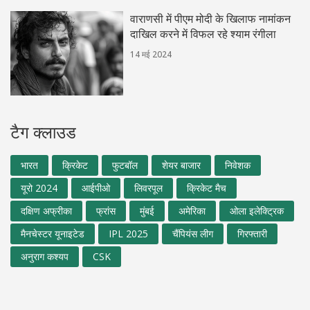
वाराणसी में पीएम मोदी के खिलाफ नामांकन
दाखिल करने में विफल रहे श्याम रंगीला
14 मई 2024
टैग क्लाउड
भारत
क्रिकेट
फुटबॉल
शेयर बाजार
निवेशक
यूरो 2024
आईपीओ
लिवरपूल
क्रिकेट मैच
दक्षिण अफ्रीका
फ्रांस
मुंबई
अमेरिका
ओला इलेक्ट्रिक
मैनचेस्टर यूनाइटेड
IPL 2025
चैंपियंस लीग
गिरफ्तारी
अनुराग कश्यप
CSK