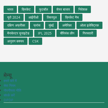
भारत
क्रिकेट
फुटबॉल
शेयर बाजार
निवेशक
यूरो 2024
आईपीओ
लिवरपूल
क्रिकेट मैच
दक्षिण अफ्रीका
फ्रांस
मुंबई
अमेरिका
ओला इलेक्ट्रिक
मैनचेस्टर यूनाइटेड
IPL 2025
चैंपियंस लीग
गिरफ्तारी
अनुराग कश्यप
CSK
मेन्यू
हमारे बारे में
सेवा नियम
गोपनीयता नीति
संपर्क करें
DPDP