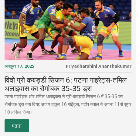
अक्तूबर 17, 2025
Priyadharshini Ananthakumar
विवो प्रो कबड्डी सिजन 6: पटना पाइरेट्स‑तमिल
थलाइवास का रोमांचक 35‑35 ड्रा
पटना पाइरेट्स और तमिल थलाइवास ने प्री‑कबड्डी सिजन 6 में 35‑35 का
रोमांचक ड्रा बना दिया; अजय ठाकुर 16 पॉइंट्स, पर्दीप नर्वाल ने अपना 11वाँ सुपर
10 हासिल किया।
पढ़ना