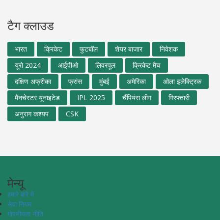
टैग क्लाउड
भारत
क्रिकेट
फुटबॉल
शेयर बाजार
निवेशक
यूरो 2024
आईपीओ
लिवरपूल
क्रिकेट मैच
दक्षिण अफ्रीका
फ्रांस
मुंबई
अमेरिका
ओला इलेक्ट्रिक
मैनचेस्टर यूनाइटेड
IPL 2025
चैंपियंस लीग
गिरफ्तारी
अनुराग कश्यप
CSK
मेन्यू
हमारे बारे में
सेवा नियम
गोपनीयता नीति