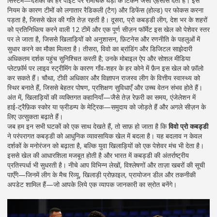
सिस्टम—दर्शकों को हर पॉइंट पर रोमांचक घड़ी के टिकने जैसा एहसास देता है। इस
नियम के कारण टीमों को लगातार रैडिकली (टैग) और डिफेंस (होल्ड) पर फोकस करना
पड़ता है, जिससे खेल की गति तेज़ रहती है। दूसरा,
प्रो कबड्डी लीग
,
देश भर के शहरों
को प्रतिनिधित्व करने वाली 12 टीमें और एक पूर्ण सीज़न फॉर्मेट
इस खेल को पेशेवर स्तर
पर ले जाता है, जिससे खिलाड़ियों को अनुशासन, फ़िटनेस और रणनीति के पहलुओं में
सुधार करने का मौका मिलता है। तीसरा, विवो का ब्रांडिंग और डिजिटल साझेदारी
अधिकतम दर्शक पहुंच सुनिश्चित करती है; उनके मोबाइल ऐप और सोशल मीडिया
प्लेटफ़ॉर्म पर लाइव स्ट्रीमिंग के कारण गाँव‑शहर के हर कोने में फ़ैन इस खेल को फ़ॉलो
कर सकते हैं। चौथा, टीवी अधिकार और विज्ञापन राजस्व लीग के वित्तीय स्वास्थ्य को
स्थिर बनाते हैं, जिससे बेहतर पोषण, प्रशिक्षण सुविधाएँ और उच्च वेतन संभव होते हैं।
अंत में, खिलाड़ियों की व्यक्तिगत कहानियाँ—जैसे तेज़ रेफ़री का समय, एंजेलेशन में
हाई‑ट्रैफ़िक स्कोर या फ्रीडम्प के मेट्रिक—समुदाय को जोड़ते हैं और अगले सीज़न के
लिए उत्सुकता बढ़ाते हैं।
जब हम इन सभी घटकों को एक साथ देखते हैं, तो साफ़ हो जाता है कि
विवो प्रो कबड्डी
ने परंपरागत कबड्डी को आधुनिक व्यावसायिक खेल में बदला है। यह बदलाव न केवल
दर्शकों के मनोरंजन को बढ़ाता है, बल्कि युवा खिलाड़ियों को एक पेशेवर मंच भी देता है।
इससे खेल की आधारशिला मजबूत होती है और भारत में कबड्डी की अंतर्राष्ट्रीय
प्रतिस्पर्धा भी सुधरती है। नीचे आप विभिन्न लेखों, विश्लेषणों और ताज़ा खबरों की सूची
पाएँगे—जिनमें लीग के मैच रिव्यू, खिलाड़ी प्रोफ़ाइल, प्रायोजन डील और तकनीकी
अपडेट शामिल हैं—जो आपके लिये एक व्यापक जानकारी का स्रोत बनेंगे।