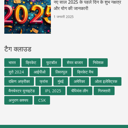
नए साल 2025 के पहले दिन के शुभ नक्षत्र
और योग की जानकारी
1 जनवरी 2025
टैग क्लाउड
भारत
क्रिकेट
फुटबॉल
शेयर बाजार
निवेशक
यूरो 2024
आईपीओ
लिवरपूल
क्रिकेट मैच
दक्षिण अफ्रीका
फ्रांस
मुंबई
अमेरिका
ओला इलेक्ट्रिक
मैनचेस्टर यूनाइटेड
IPL 2025
चैंपियंस लीग
गिरफ्तारी
अनुराग कश्यप
CSK