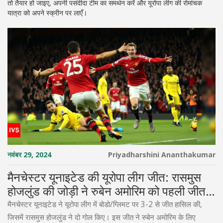
तो तैयार हो जाइए, अपनी पसंदीदा टीम का समर्थन करें और यूरोपा लीग की रोमांचक
यात्रा को अपने स्क्रीन पर लाएँ।
नवंबर 29, 2024
Priyadharshini Ananthakumar
मैनचेस्टर यूनाइटेड की यूरोपा लीग जीत: रासमुस
होजलुंड की जोड़ी ने रुबेन अमोरिम को पहली जीत
दिलाई
मैनचेस्टर यूनाइटेड ने यूरोपा लीग में बोडो/ग्लिमट पर 3-2 से जीत हासिल की,
जिसमें रासमुस होजलुंड ने दो गोल किए। इस जीत ने रुबेन अमोरिम के लिए