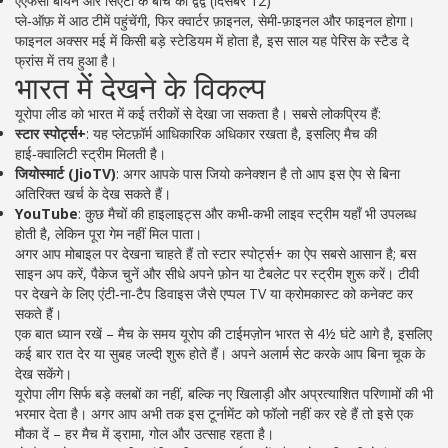
एएफसी बायर्न और सिएटा के बीच का द्वंद्व (दिसंबर 12)
प्ले‑ऑफ़ में आठ टीमें पहुंचेंगी, फिर क्वार्टर फ़ाइनल, सेमी‑फ़ाइनल और फाइनल होगा।
फाइनल अक्सर मई में किसी बड़े स्टेडियम में होता है, इस साल यह पेरिस के स्टैड दे
फ्रांस में तय हुआ है।
भारत में देखने के विकल्प
यूरोपा लीड को भारत में कई तरीकों से देखा जा सकता है। सबसे लोकप्रिय हैं:
स्टार स्पोर्ट्स+
: यह प्लेटफ़ॉर्म आधिकारिक अधिकार रखता है, इसलिए मैच की
हाई‑क्वालिटी स्ट्रीम मिलती है।
जियोस्मार्ट (JioTV)
: अगर आपके पास जियो कनेक्शन है तो आप इस ऐप से बिना
अतिरिक्त खर्च के देख सकते हैं।
YouTube
: कुछ मैचों की हाइलाइट्स और कभी‑कभी लाइव स्ट्रीम यहाँ भी उपलब्ध
होती है, लेकिन पूरा गेम नहीं मिल पाता।
अगर आप मोबाइल पर देखना चाहते हैं तो स्टार स्पोर्ट्स+ का ऐप सबसे आसान है; बस
साइन अप करें, पैकेज चुनें और सीधे अपने फ़ोन या टैबलेट पर स्ट्रीम शुरू करें। टीवी
पर देखने के लिए एंटी‑ना‑टैप डिवाइस जैसे एप्पल TV या क्रोमकास्ट को कनेक्ट कर
सकते हैं।
एक बात ध्यान रखें – मैच के समय यूरोप की टाईमज़ोन भारत से 4½ घंटे आगे है, इसलिए
कई बार रात देर या सुबह जल्दी शुरू होते हैं। अपने अलार्म सेट करके आप बिना चूक के
देख सकेंगे।
यूरोपा लीग सिर्फ बड़े क्लबों का नहीं, बल्कि नए खिलाड़ी और अप्रत्याशित परिणामों की भी
भरमार देता है। अगर आप अभी तक इस टूर्नामेंट को फॉलो नहीं कर रहे हैं तो इसे एक
मौका दें – हर मैच में ड्रामा, गोल और उत्साह रहता है।