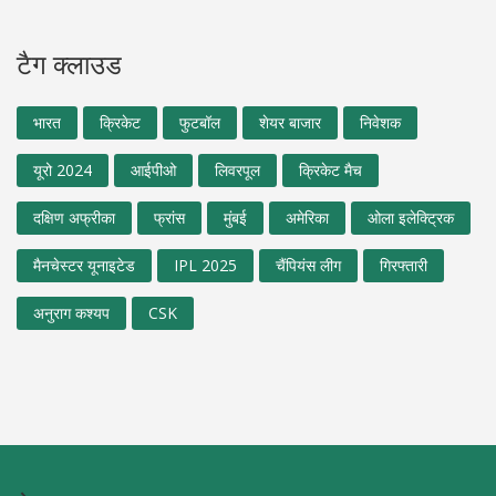
टैग क्लाउड
भारत
क्रिकेट
फुटबॉल
शेयर बाजार
निवेशक
यूरो 2024
आईपीओ
लिवरपूल
क्रिकेट मैच
दक्षिण अफ्रीका
फ्रांस
मुंबई
अमेरिका
ओला इलेक्ट्रिक
मैनचेस्टर यूनाइटेड
IPL 2025
चैंपियंस लीग
गिरफ्तारी
अनुराग कश्यप
CSK