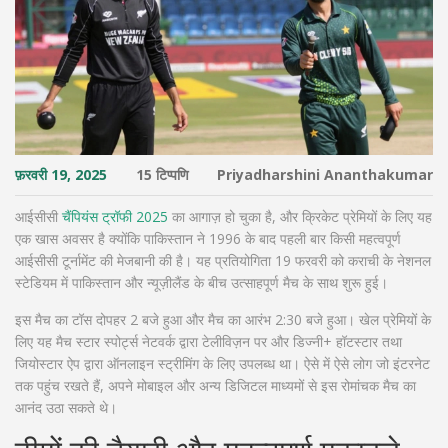
फ़रवरी 19, 2025
15 टिप्पणि
Priyadharshini Ananthakumar
आईसीसी
चैंपियंस ट्रॉफी 2025
का आगाज़ हो चुका है, और क्रिकेट प्रेमियों के लिए यह
एक खास अवसर है क्योंकि पाकिस्तान ने 1996 के बाद पहली बार किसी महत्वपूर्ण
आईसीसी टूर्नामेंट की मेजबानी की है। यह प्रतियोगिता 19 फरवरी को कराची के नेशनल
स्टेडियम में पाकिस्तान और न्यूज़ीलैंड के बीच उत्साहपूर्ण मैच के साथ शुरू हुई।
इस मैच का टॉस दोपहर 2 बजे हुआ और मैच का आरंभ 2:30 बजे हुआ। खेल प्रेमियों के
लिए यह मैच स्टार स्पोर्ट्स नेटवर्क द्वारा टेलीविज़न पर और डिज्नी+ हॉटस्टार तथा
जियोस्टार ऐप द्वारा ऑनलाइन स्ट्रीमिंग के लिए उपलब्ध था। ऐसे में ऐसे लोग जो इंटरनेट
तक पहुंच रखते हैं, अपने मोबाइल और अन्य डिजिटल माध्यमों से इस रोमांचक मैच का
आनंद उठा सकते थे।