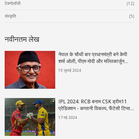
टेक्नोलॉजी
(12)
संस्कृति
(5)
नवीनतम लेख
नेपाल के चौथी बार प्रधानमंत्री बने केपी
शर्मा ओली, पीएम मोदी और मल्लिकार्जुन
खड़गे ने दी बधाई
15 जुलाई 2024
IPL 2024: RCB बनाम CSK ड्रीम11
प्रेडिक्शन - कप्तानी विकल्प, फैंटेसी टिप्स
और संभावित प्लेइंग XI
17 मई 2024