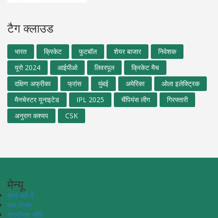
टैग क्लाउड
भारत
क्रिकेट
फुटबॉल
शेयर बाजार
निवेशक
यूरो 2024
आईपीओ
लिवरपूल
क्रिकेट मैच
दक्षिण अफ्रीका
फ्रांस
मुंबई
अमेरिका
ओला इलेक्ट्रिक
मैनचेस्टर यूनाइटेड
IPL 2025
चैंपियंस लीग
गिरफ्तारी
अनुराग कश्यप
CSK
मेन्यू
हमारे बारे में
सेवा नियम
गोपनीयता नीति