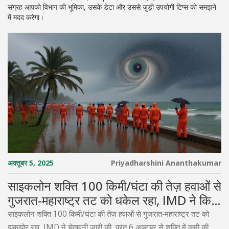
संग्रह आपको विभाग की भूमिका, उसके डेटा और उससे जुड़ी उपयोगी टिप्स को समझने
में मदद करेगा।
अक्तूबर 5, 2025
Priyadharshini Ananthakumar
साइकलोन शक्ति 100 किमी/घंटा की तेज़ हवाओं से
गुजरात‑महाराष्ट्र तट को धकेल रहा, IMD ने किया
चेतावनी
साइकलोन शक्ति 100 किमी/घंटा की तेज़ हवाओं से गुजरात‑महाराष्ट्र तट को
झकझोर रहा, IMD ने चेतावनी जारी की, परंतु 6 अक्टूबर से शक्ति में कमी की