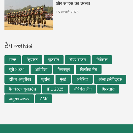
और साहस का उत्सव
15 जनवरी 2025
टैग क्लाउड
भारत
क्रिकेट
फुटबॉल
शेयर बाजार
निवेशक
यूरो 2024
आईपीओ
लिवरपूल
क्रिकेट मैच
दक्षिण अफ्रीका
फ्रांस
मुंबई
अमेरिका
ओला इलेक्ट्रिक
मैनचेस्टर यूनाइटेड
IPL 2025
चैंपियंस लीग
गिरफ्तारी
अनुराग कश्यप
CSK