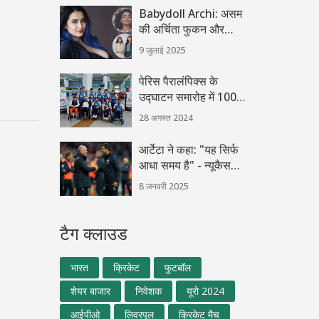
Babydoll Archi: असम
की अर्चिता फुकन और
उनकी वायरल कंट्रोवर्सीज़
9 जुलाई 2025
की कहानी
पेरिस पैरालंपिक्स के
उद्घाटन समारोह में 100
से अधिक भारतीय सदस्य
28 अगस्त 2024
लेंगे भाग
आर्टेटा ने कहा: "यह सिर्फ
आधा समय है" - न्यूकैसल
के खिलाफ आर्सेनल की
8 जनवरी 2025
टाई पर विचार
टैग क्लाउड
भारत
क्रिकेट
फुटबॉल
शेयर बाजार
निवेशक
यूरो 2024
आईपीओ
लिवरपूल
क्रिकेट मैच