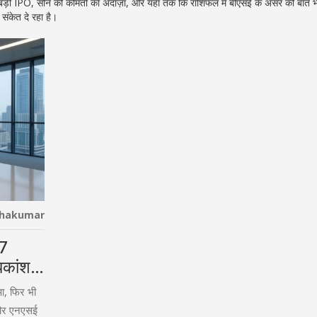
ी बड़ी IPO, सोने की कीमतों का अंदाज़ा, और यहाँ तक कि राशिफल में बीएसई के असर की बात 
ंकेत दे रहा है।
thakumar
17
िकांश
आ, फिर भी
 और एनएसई