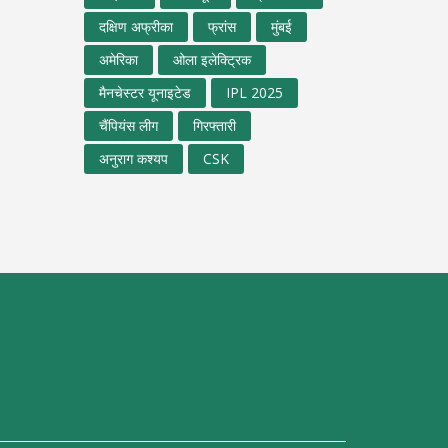
दक्षिण अफ्रीका
फ्रांस
मुंबई
अमेरिका
ओला इलेक्ट्रिक
मैनचेस्टर यूनाइटेड
IPL 2025
चैंपियंस लीग
गिरफ्तारी
अनुराग कश्यप
CSK