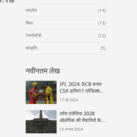
भी। ये सब
राष्ट्रीय
(14)
शिक्षा
(13)
टेक्नोलॉजी
(12)
संस्कृति
(5)
नवीनतम लेख
IPL 2024: RCB बनाम
CSK ड्रीम11 प्रेडिक्शन -
कप्तानी विकल्प, फैंटेसी
17 मई 2024
टिप्स और संभावित प्लेइंग
XI
लॉस एंजेलिस 2028
ओलंपिक की तैयारियों के
बीच पेरिस 2024 ओलंपिक
12 अगस्त 2024
का आयोजन