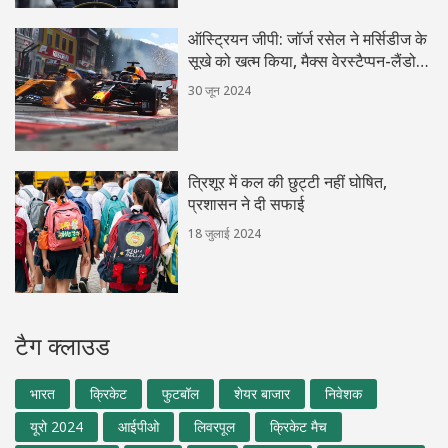
ऑस्ट्रियन जीपी: जॉर्ज रसेल ने मर्सिडीज के
सूखे को खत्म किया, मैक्स वेरस्टैप्पन-लैंडो
नॉरिस टकराव के बाद जीते
30 जून 2024
त्रिशूर में कल की छुट्टी नहीं घोषित,
प्रशासन ने दी सफाई
18 जुलाई 2024
टैग क्लाउड
भारत
क्रिकेट
फुटबॉल
शेयर बाजार
निवेशक
यूरो 2024
आईपीओ
लिवरपूल
क्रिकेट मैच