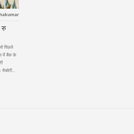
thakumar
 रु
जो पिछले
ें बैंक के
शी
मैक्वेरी
र 7.8% हो