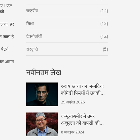
रिए। एक
राष्ट्रीय
(14)
पको
शिक्षा
(13)
अलावा, हर
टेक्नोलॉजी
(12)
ल जाता है
पैटर्न
संस्कृति
(5)
 फिर आराम
नवीनतम लेख
अक्षय खन्ना का जन्मदिन:
कॉमेडी फिल्मों में उनकी
कमाल की टाइमिंग
29 अप्रैल 2026
जम्मू-कश्मीर में उमर
अब्दुल्ला की वापसी की
तैयारी: मुख्यमंत्री पद पर
8 अक्तूबर 2024
पुनः स्थापना