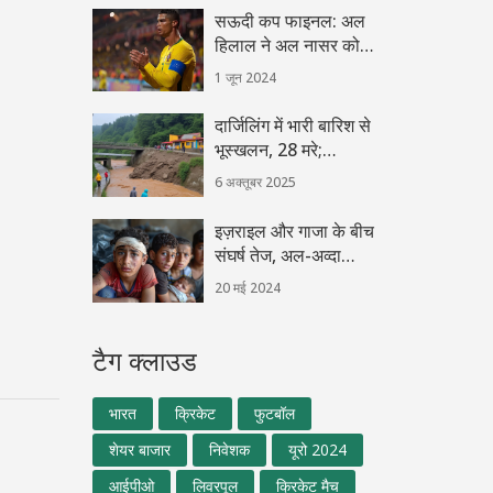
सऊदी कप फाइनल: अल
हिलाल ने अल नासर को
हराया, क्रिस्टियानो
1 जून 2024
रोनाल्डो की निराशा
दार्जिलिंग में भारी बारिश से
भूस्खलन, 28 मरे;
सेना‑NDRF ने बचाव शुरू
6 अक्तूबर 2025
इज़राइल और गाजा के बीच
संघर्ष तेज, अल-अव्दा
अस्पताल में पीने के पानी
20 मई 2024
की कमी
टैग क्लाउड
भारत
क्रिकेट
फुटबॉल
शेयर बाजार
निवेशक
यूरो 2024
आईपीओ
लिवरपूल
क्रिकेट मैच