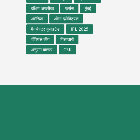
दक्षिण अफ्रीका
फ्रांस
मुंबई
अमेरिका
ओला इलेक्ट्रिक
मैनचेस्टर यूनाइटेड
IPL 2025
चैंपियंस लीग
गिरफ्तारी
अनुराग कश्यप
CSK