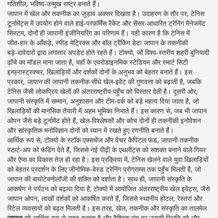
गतिशील, भविष्य‑उन्मुख राष्ट्र बनाते हैं।
जापान में खेल और तकनीक का जुड़ाव अक्सर दिखता है। उदाहरण के तौर पर, टेनिस
टूर्नामेंट्स में उपयोग होने वाले हाई‑परफ़ॉर्मेंस रैकेट और सेंसर‑आधारित ट्रेनिंग मैनेजमेंट
सिस्टम, दोनों ही जापानी इंजीनियरिंग का परिणाम हैं। यही कारण है कि
टेनिस
में
जीत‑हार के आँकड़े, स्पीड मेट्रिक्स और बॉल ट्रैकिंग डेटा जापान के तकनीकी
बड़े‑दावेदारों द्वारा लगातार अपडेट होते रहते हैं। टोक्यो, जो विश्व‑स्तरीय शहरी बुनियादी
ढाँचे का मॉडल माना जाता है, यहाँ के एयरोडाइनमिक स्टेडियम और स्मार्ट सिटी
इन्फ्रास्ट्रक्चर, खिलाड़ियों और दर्शकों दोनों के अनुभव को बेहतर बनाते हैं। इस
प्रकार,
जापान
की
जापानी तकनीक
सीधे खेल‑इवेंट की गुणवत्ता को बढ़ाती है, जबकि
टेनिस जैसी लोकप्रिय खेलों की अंतरराष्ट्रीय पहुँच को विस्तार देती है। दूसरी ओर,
जापानी संस्कृति में सम्मान, अनुशासन और टीम‑वर्क को बड़े महत्व दिया जाता है, जो
खिलाड़ियों की मानसिक तैयारी में अहम भूमिका निभाते हैं। इस कारण से, जब भी जापान
ओपन जैसे बड़े टूर्नामेंट होते हैं, खेल‑विश्लेषकों और कोच दोनों ही तकनीकी इनोवेशन
और सांस्कृतिक मनोविज्ञान दोनों को ध्यान में रखते हुए रणनीति बनाते हैं।
आर्थिक रूप से, टोक्यो के स्टॉक एक्सचेंज और वेंचर कैपिटल फंड, जापानी तकनीक
स्टार्ट‑अप को फंडिंग देते हैं, जिससे नई पीढ़ी के एथलीट्स को सशक्त बनाने वाले गियर
और ऐप्स का विकास तेज़ हो रहा है। इस प्रक्रिया में, टेनिस खेलने वाले युवा खिलाड़ियों
को बेहतर प्रदर्शन के लिए जीनोमिक‑बेस्ड ट्रेनिंग प्रोग्राम्स तक पहुँच मिलती है, जो
जापान की बायोटेक्नोलॉजी की शक्ति को दर्शाता है। साथ ही, जापानी संस्कृति के
आकर्षण ने पर्यटन को बढ़ावा दिया है; टोक्यो में आयोजित अंतरराष्ट्रीय खेल इवेंट्स, जैसे
जापान ओपन, लाखों दर्शकों को आकर्षित करते हैं, जिससे स्थानीय होटल, रेस्तरां और
रिटेल व्यवसायों को बढ़त मिलती है। इस तरह, खेल, तकनीक और संस्कृति का तालमेल
जापान
को आर्थिक रूप से सुदृढ़ बनाता है और वैश्विक मंच पर उसकी स्थिति को और