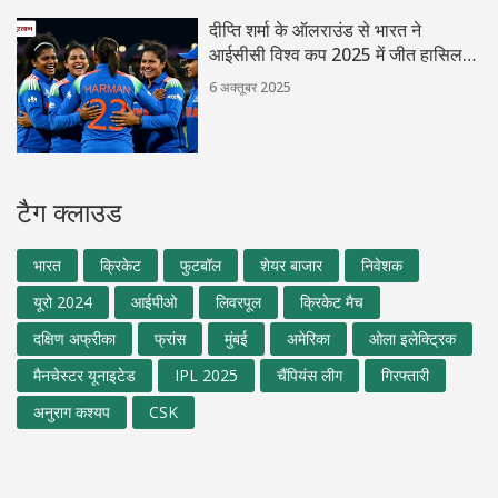
दीप्ति शर्मा के ऑलराउंड से भारत ने
आईसीसी विश्व कप 2025 में जीत हासिल
की
6 अक्तूबर 2025
टैग क्लाउड
भारत
क्रिकेट
फुटबॉल
शेयर बाजार
निवेशक
यूरो 2024
आईपीओ
लिवरपूल
क्रिकेट मैच
दक्षिण अफ्रीका
फ्रांस
मुंबई
अमेरिका
ओला इलेक्ट्रिक
मैनचेस्टर यूनाइटेड
IPL 2025
चैंपियंस लीग
गिरफ्तारी
अनुराग कश्यप
CSK