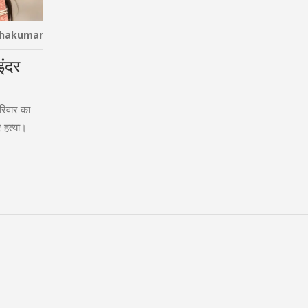
thakumar
इंदर
रिवार का
 हत्या।