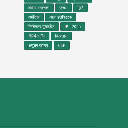
दक्षिण अफ्रीका
फ्रांस
मुंबई
अमेरिका
ओला इलेक्ट्रिक
मैनचेस्टर यूनाइटेड
IPL 2025
चैंपियंस लीग
गिरफ्तारी
अनुराग कश्यप
CSK