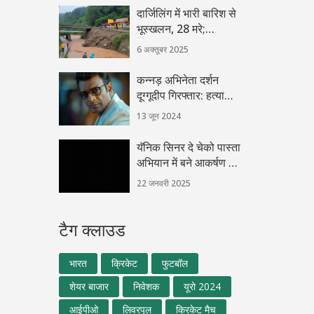
फायदें
दार्जिलिंग में भारी बारिश से
भूस्खलन, 28 मरे;
सेना‑NDRF ने बचाव शुरू
6 अक्तूबर 2025
कन्नड़ अभिनेता दर्शन
दूग्गूदीप गिरफ्तार: हत्या
मामले में संलिप्तता का
13 जून 2024
आरोप
यॅनिक सिनर दे चेको पास्ता
अभियान में बने आकर्षण का
केंद्र
22 जनवरी 2025
टैग क्लाउड
भारत
क्रिकेट
फुटबॉल
शेयर बाजार
निवेशक
यूरो 2024
आईपीओ
लिवरपूल
क्रिकेट मैच