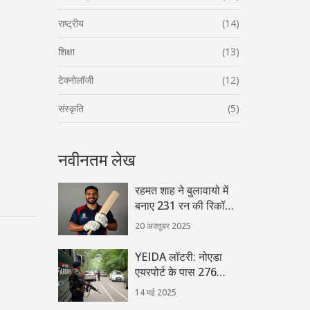
राष्ट्रीय
(14)
शिक्षा
(13)
टेक्नोलॉजी
(12)
संस्कृति
(5)
नवीनतम लेख
रहमत शाह ने बुलावायो में
बनाए 231 रन की रिकॉर्ड
दोहरी शताब्दी,
20 अक्तूबर 2025
अफ़ग़ानिस्तान का नया
टेस्ट शिखर
YEIDA लॉटरी: नोएडा
एयरपोर्ट के पास 276
आवासीय प्लॉट आबंटित,
14 मई 2025
जानिए पूरी प्रक्रिया और