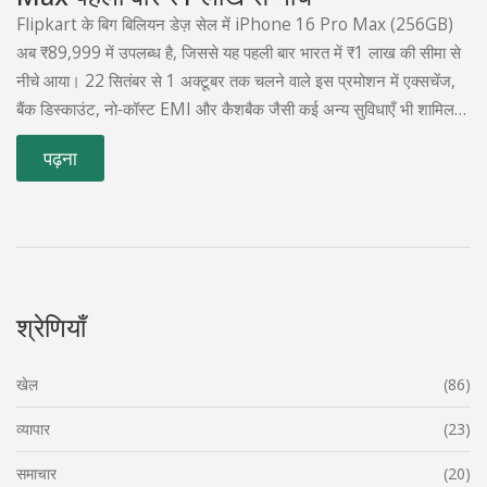
Flipkart के बिग बिलियन डेज़ सेल में iPhone 16 Pro Max (256GB)
अब ₹89,999 में उपलब्ध है, जिससे यह पहली बार भारत में ₹1 लाख की सीमा से
नीचे आया। 22 सितंबर से 1 अक्टूबर तक चलने वाले इस प्रमोशन में एक्सचेंज,
बैंक डिस्काउंट, नो‑कॉस्ट EMI और कैशबैक जैसी कई अन्य सुविधाएँ भी शामिल
हैं। यह कदम Apple की प्रीमियम फ़ोन को भारतीय उपभोक्ताओं के लिए और
पढ़ना
सुलभ बनाने की दिशा में है।
श्रेणियाँ
खेल
(86)
व्यापार
(23)
समाचार
(20)