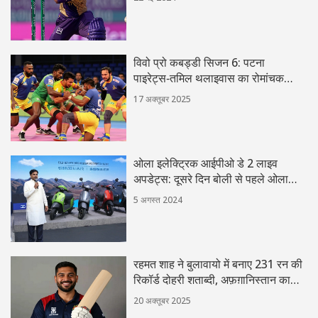
विवो प्रो कबड्डी सिजन 6: पटना
पाइरेट्स‑तमिल थलाइवास का रोमांचक
35‑35 ड्रा
17 अक्तूबर 2025
ओला इलेक्ट्रिक आईपीओ डे 2 लाइव
अपडेट्स: दूसरे दिन बोली से पहले ओला
आईपीओ जीएमपी में तेजी
5 अगस्त 2024
रहमत शाह ने बुलावायो में बनाए 231 रन की
रिकॉर्ड दोहरी शताब्दी, अफ़ग़ानिस्तान का
नया टेस्ट शिखर
20 अक्तूबर 2025