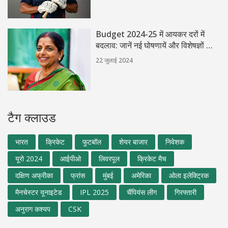
Budget 2024-25 में आयकर दरों में
बदलाव: जानें नई घोषणायें और विशेषज्ञों की
राय
22 जुलाई 2024
टैग क्लाउड
भारत
क्रिकेट
फुटबॉल
शेयर बाजार
निवेशक
यूरो 2024
आईपीओ
लिवरपूल
क्रिकेट मैच
दक्षिण अफ्रीका
फ्रांस
मुंबई
अमेरिका
ओला इलेक्ट्रिक
मैनचेस्टर यूनाइटेड
IPL 2025
चैंपियंस लीग
गिरफ्तारी
अनुराग कश्यप
CSK