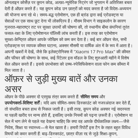
ऑनलाइन कोर्सेज़ पर
कूपन कोड
,
अल्फ़ा‑न्यूमेरिक स्ट्रिंग जो भुगतान में अतिरिक्त बचत
देती है
ऑफ़र करते हैं। यह कूपन कोड उन छात्रों को मदद करता है जो विदेश‑अध्ययन
की योजना बना रहे थे। समय‑बद्ध
प्रोमोशन
,
एक ही ब्रांड द्वारा कई प्रोडक्ट्स या
सेवाओं पर एक साथ छूट देना
भी लोकप्रिय है। मौसम विभाग ने साइकलोन के कारण
गुजरात‑महाराष्ट्र तट पर सुरक्षा उपायों की घोषणा की, तो स्थानीय बीमा कंपनियां तुरंत
फसल‑रक्षा के लिए प्रोमोशनल पॉलिसी लांच करती हैं। इस तरह का प्रोमोशन
सुरक्षा‑केन्द्रित ऑफ़र आपके जोखिम को कम कर देता है। कई बार ऑफ़र
सेल
,
सभी
प्रोडक्ट्स पर व्यापक कीमत घटाना, अक्सर मौसमी या वार्षिक अंत में
के रूप में आता है।
आपनी खबरों में देखें, जैसे कि इलेक्ट्रोनिक्स में "Xiaomi 17 Pro Max" की कीमत
और फीचर की घोषणा के साथ, कई रिटेलर इस मॉडल के लिए शुरुआती महीने में विशेष
सेल ऑफ़र करते हैं। इससे उपभोक्ता को उच्च‑स्पेसिफिकेशन वाला फोन कम कीमत में
मिल जाता है।
ऑफ़र से जुड़ी मुख्य बातें और उनका
असर
ऑफ़र के पीछे अक्सर दो प्रमुख तंत्र काम करते हैं:
सीमित समय
और
उपयोगकर्ता‑विशिष्ट शर्तें
। यदि आप सीमित‑समय डिस्काउंट को नजरअंदाज कर देते हैं,
तो संभावित बचत हाथ से निकल जाती है। इसी तरह, कूपन कोड अक्सर नई सदस्यता
या पहली खरीद पर मान्य होते हैं, इसलिए उनके नियमों को पढ़ना ज़रूरी है। प्रोमोशन या
सेल में भाग लेने से पहले यह देखना चाहिए कि क्या वह आपके दीर्घकालिक लक्ष्य—जैसे
निवेश, शिक्षा या स्वास्थ्य—से मेल खाता है। हमारी रिपोर्टें इस टैग के तहत बहुत विविध
विषयों को कवर करती हैं: बाढ़‑डिस्काउंट, छात्र वीज़ा रद्द से जुड़े शिक्षा‑कूपन,