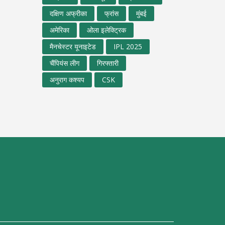
दक्षिण अफ्रीका
फ्रांस
मुंबई
अमेरिका
ओला इलेक्ट्रिक
मैनचेस्टर यूनाइटेड
IPL 2025
चैंपियंस लीग
गिरफ्तारी
अनुराग कश्यप
CSK