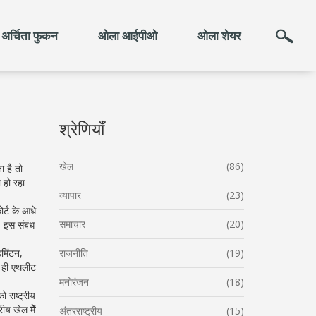
अर्चिता फुकन
ओला आईपीओ
ओला शेयर
श्रेणियाँ
खेल
(86)
ा है
तो
 हो रहा
व्यापार
(23)
र्ट के आधे
समाचार
(20)
। इस संबंध
डमिंटन,
राजनीति
(19)
क ही एथलीट
मनोरंजन
(18)
 राष्ट्रीय
्ट्रीय खेल
में
अंतरराष्ट्रीय
(15)