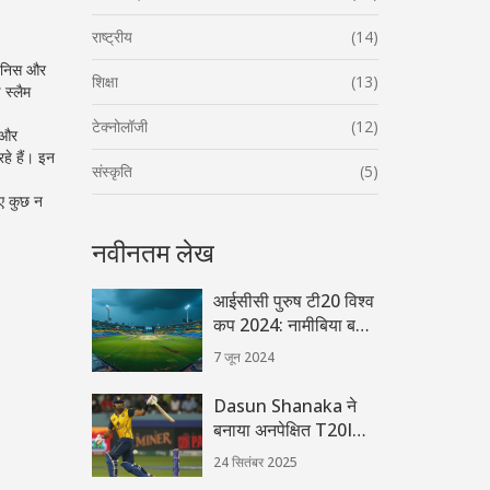
राष्ट्रीय
(14)
टेनिस और
शिक्षा
(13)
 स्लैम
टेक्नोलॉजी
(12)
स और
हे हैं। इन
संस्कृति
(5)
िए कुछ न
नवीनतम लेख
आईसीसी पुरुष टी20 विश्व
कप 2024: नामीबिया बनाम
स्कॉटलैंड लाइव स्कोर
7 जून 2024
अपडेट्स
Dasun Shanaka ने
बनाया अनपेक्षित T20I
डक्स का विश्व रिकॉर्ड
24 सितंबर 2025