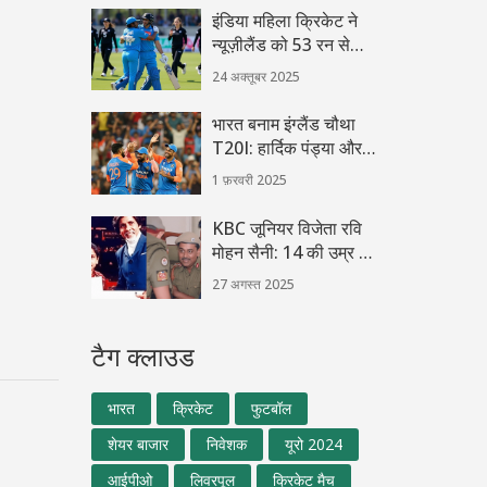
इंडिया महिला क्रिकेट ने
न्यूज़ीलैंड को 53 रन से
मात, सेमीफ़ाइनल में पहुँची
24 अक्तूबर 2025
भारत बनाम इंग्लैंड चौथा
T20I: हार्दिक पंड्या और
शिवम दुबे ने दिलाई टीम
1 फ़रवरी 2025
इंडिया को रोमांचक जीत
KBC जूनियर विजेता रवि
मोहन सैनी: 14 की उम्र में
1 करोड़, आज पोरबंदर के
27 अगस्त 2025
एसपी
टैग क्लाउड
भारत
क्रिकेट
फुटबॉल
शेयर बाजार
निवेशक
यूरो 2024
आईपीओ
लिवरपूल
क्रिकेट मैच