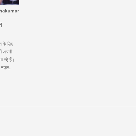
thakumar
ल
रत के लिए
ें अपनी
ा रहे हैं।
र नज़र